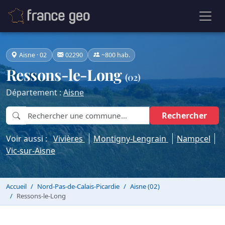
Aisne · 02
02290
~800 hab.
Ressons-le-Long
(02)
Département :
Aisne
Rechercher
Voir aussi :
Vivières
Montigny-Lengrain
Nampcel
Vic-sur-Aisne
Accueil
Nord-Pas-de-Calais-Picardie
Aisne (02)
Ressons-le-Long