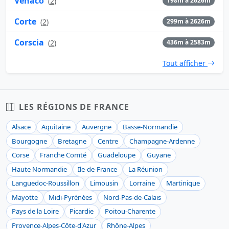
Venaco
(
2
)
198m à 2626m
Corte
(
2
)
299m à 2626m
Corscia
(
2
)
436m à 2583m
Tout afficher
LES RÉGIONS DE FRANCE
Alsace
Aquitaine
Auvergne
Basse-Normandie
Bourgogne
Bretagne
Centre
Champagne-Ardenne
Corse
Franche Comté
Guadeloupe
Guyane
Haute Normandie
Ile-de-France
La Réunion
Languedoc-Roussillon
Limousin
Lorraine
Martinique
Mayotte
Midi-Pyrénées
Nord-Pas-de-Calais
Pays de la Loire
Picardie
Poitou-Charente
Provence-Alpes-Côte-d'Azur
Rhône-Alpes