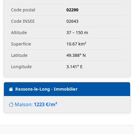
Code postal
02290
Code INSEE
02643
Altitude
37 – 150 m
Superficie
10.67 km²
Latitude
49.388° N
Longitude
3.141° E
Ressons-le-Long - Immobilier
Maison:
1223 €/m²