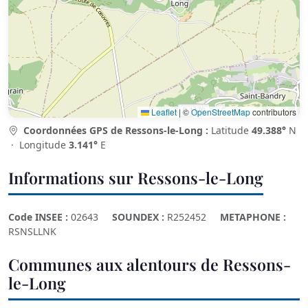
Leaflet
|
©
OpenStreetMap
contributors
Coordonnées GPS de Ressons-le-Long :
Latitude
49.388°
N
· Longitude
3.141°
E
Informations sur Ressons-le-Long
Code INSEE :
02643
SOUNDEX :
R252452
METAPHONE :
RSNSLLNK
Communes aux alentours de Ressons-
le-Long