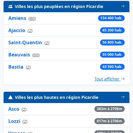
Villes les plus peuplées en région Picardie
Amiens
(
80
)
134 400 hab.
Ajaccio
(
2
)
65 200 hab.
Saint-Quentin
(
2
)
56 800 hab.
Beauvais
(
60
)
55 000 hab.
Bastia
(
2
)
43 500 hab.
Tout afficher
Villes les plus hautes en région Picardie
Asco
(
2
)
383m à 2706m
Lozzi
(
2
)
817m à 2706m