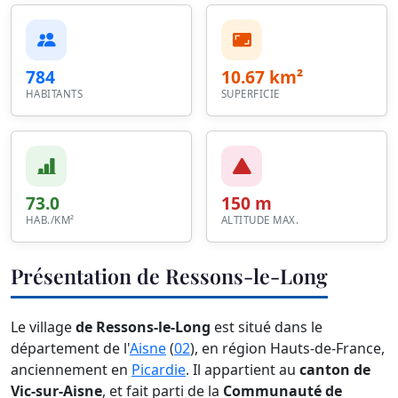
784
10.67 km²
HABITANTS
SUPERFICIE
73.0
150 m
HAB./KM²
ALTITUDE MAX.
Présentation de Ressons-le-Long
Le village
de Ressons-le-Long
est situé dans le
département de l'
Aisne
(
02
), en région Hauts-de-France,
anciennement en
Picardie
. Il appartient au
canton de
Vic-sur-Aisne
, et fait parti de la
Communauté de