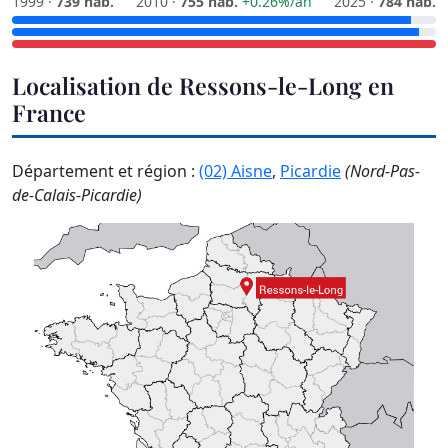
1999 ·
739 hab.
2010 ·
755 hab.
+0.26%/an
2025 ·
784 hab.
Localisation de Ressons-le-Long en
France
Département et région :
(02) Aisne
,
Picardie
(Nord-Pas-
de-Calais-Picardie)