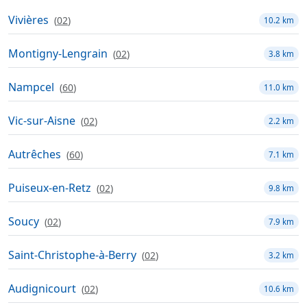
Vivières
(
02
)
10.2 km
Montigny-Lengrain
(
02
)
3.8 km
Nampcel
(
60
)
11.0 km
Vic-sur-Aisne
(
02
)
2.2 km
Autrêches
(
60
)
7.1 km
Puiseux-en-Retz
(
02
)
9.8 km
Soucy
(
02
)
7.9 km
Saint-Christophe-à-Berry
(
02
)
3.2 km
Audignicourt
(
02
)
10.6 km