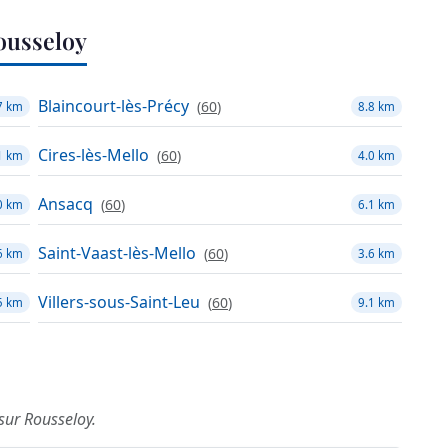
ousseloy
Blaincourt-lès-Précy
(
60
)
7 km
8.8 km
Cires-lès-Mello
(
60
)
1 km
4.0 km
Ansacq
(
60
)
0 km
6.1 km
Saint-Vaast-lès-Mello
(
60
)
6 km
3.6 km
Villers-sous-Saint-Leu
(
60
)
5 km
9.1 km
 sur Rousseloy.