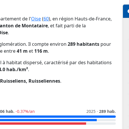
partement de l'
Oise
(
60
), en région Hauts-de-France,
anton de Montataire
, et fait parti de la
Oise
.
lomération. Il compte environ
289 habitants
pour
ie entre
41 m
et
116 m
.
l à habitat dispersé, caractérisé par des habitations
4.0 hab./km²
.
Ruisseliens, Ruisseliennes
.
06 hab.
-0.37%/an
2025 ·
289 hab.