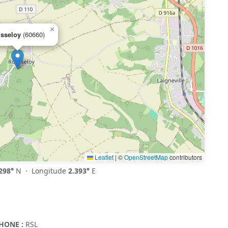
×
sseloy
(60660)
Leaflet
|
©
OpenStreetMap
contributors
298°
N · Longitude
2.393°
E
HONE :
RSL