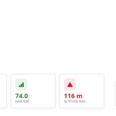
74.0
116 m
HAB./KM²
ALTITUDE MAX.