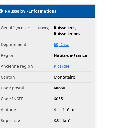
Rousseloy - Informations
Gentilé
Ruisseliens,
(nom des habitants)
Ruisseliennes
Département
60, Oise
Région
Hauts-de-France
Ancienne région
Picardie
Canton
Montataire
Code postal
60660
Code INSEE
60551
Altitude
41 – 116 m
Superficie
3.92 km²