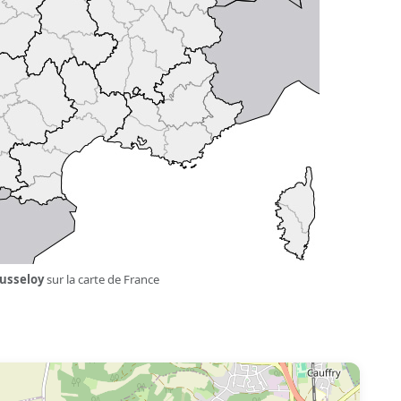
usseloy
sur la carte de France