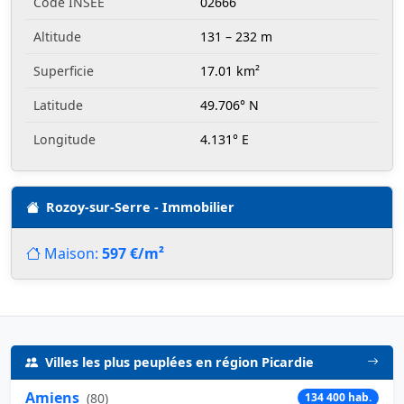
Code INSEE
02666
Altitude
131 – 232 m
Superficie
17.01 km²
Latitude
49.706° N
Longitude
4.131° E
Rozoy-sur-Serre - Immobilier
Maison:
597 €/m²
Villes les plus peuplées en région Picardie
Amiens
(
80
)
134 400 hab.