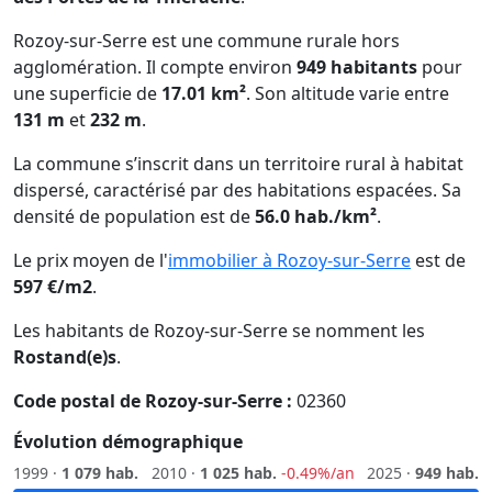
Rozoy-sur-Serre est une commune rurale hors
agglomération. Il compte environ
949 habitants
pour
une superficie de
17.01 km²
. Son altitude varie entre
131 m
et
232 m
.
La commune s’inscrit dans un territoire rural à habitat
dispersé, caractérisé par des habitations espacées. Sa
densité de population est de
56.0 hab./km²
.
Le prix moyen de l'
immobilier à Rozoy-sur-Serre
est de
597 €/m2
.
Les habitants de Rozoy-sur-Serre se nomment les
Rostand(e)s
.
Code postal de Rozoy-sur-Serre :
02360
Évolution démographique
1999 ·
1 079 hab.
2010 ·
1 025 hab.
-0.49%/an
2025 ·
949 hab.