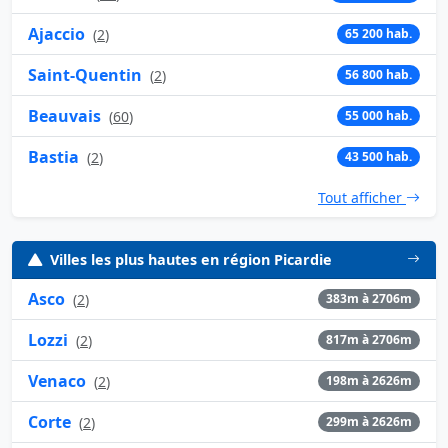
Ajaccio
(
2
)
65 200 hab.
Saint-Quentin
(
2
)
56 800 hab.
Beauvais
(
60
)
55 000 hab.
Bastia
(
2
)
43 500 hab.
Tout afficher
Villes les plus hautes en région Picardie
Asco
(
2
)
383m à 2706m
Lozzi
(
2
)
817m à 2706m
Venaco
(
2
)
198m à 2626m
Corte
(
2
)
299m à 2626m