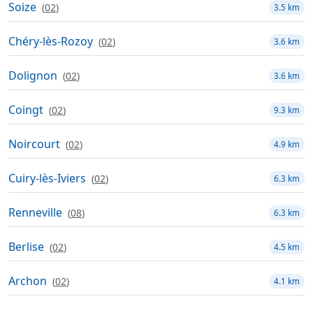
Soize
(
02
)
3.5 km
Chéry-lès-Rozoy
(
02
)
3.6 km
Dolignon
(
02
)
3.6 km
Coingt
(
02
)
9.3 km
Noircourt
(
02
)
4.9 km
Cuiry-lès-Iviers
(
02
)
6.3 km
Renneville
(
08
)
6.3 km
Berlise
(
02
)
4.5 km
Archon
(
02
)
4.1 km