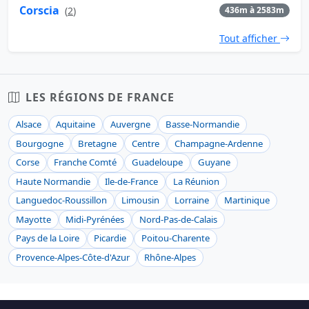
Corscia
(
2
)
436m à 2583m
Tout afficher
LES RÉGIONS DE FRANCE
Alsace
Aquitaine
Auvergne
Basse-Normandie
Bourgogne
Bretagne
Centre
Champagne-Ardenne
Corse
Franche Comté
Guadeloupe
Guyane
Haute Normandie
Ile-de-France
La Réunion
Languedoc-Roussillon
Limousin
Lorraine
Martinique
Mayotte
Midi-Pyrénées
Nord-Pas-de-Calais
Pays de la Loire
Picardie
Poitou-Charente
Provence-Alpes-Côte-d'Azur
Rhône-Alpes