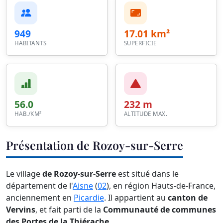
949
17.01 km²
HABITANTS
SUPERFICIE
56.0
232 m
HAB./KM²
ALTITUDE MAX.
Présentation de Rozoy-sur-Serre
Le village
de Rozoy-sur-Serre
est situé dans le
département de l'
Aisne
(
02
), en région Hauts-de-France,
anciennement en
Picardie
. Il appartient au
canton de
Vervins
, et fait parti de la
Communauté de communes
des Portes de la Thiérache
.