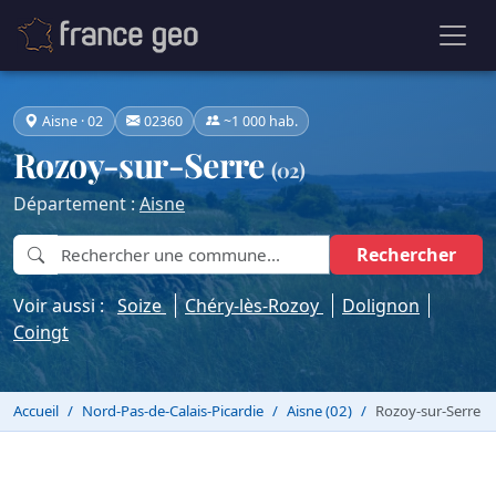
Aisne · 02
02360
~1 000 hab.
Rozoy-sur-Serre
(02)
Département :
Aisne
Rechercher
Voir aussi :
Soize
Chéry-lès-Rozoy
Dolignon
Coingt
Accueil
Nord-Pas-de-Calais-Picardie
Aisne (02)
Rozoy-sur-Serre