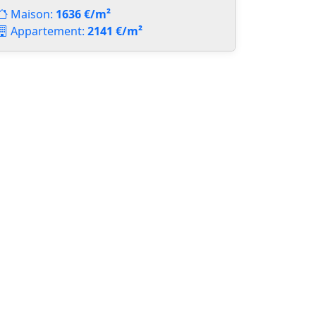
Maison:
1636 €/m²
Appartement:
2141 €/m²