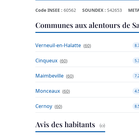
Code INSEE :
60562
SOUNDEX :
S42653
META
Communes aux alentours de S
Verneuil-en-Halatte
(
60
)
8.
Cinqueux
(
60
)
5.
Maimbeville
(
60
)
7.
Monceaux
(
60
)
4.
Cernoy
(
60
)
8.
Avis des habitants
(0)