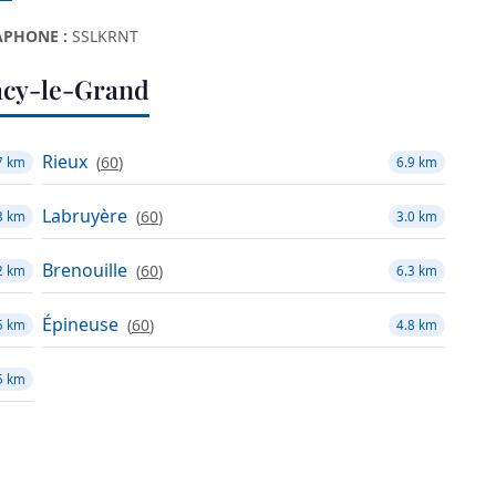
PHONE :
SSLKRNT
acy-le-Grand
Rieux
(
60
)
7 km
6.9 km
Labruyère
(
60
)
3 km
3.0 km
Brenouille
(
60
)
2 km
6.3 km
Épineuse
(
60
)
5 km
4.8 km
5 km