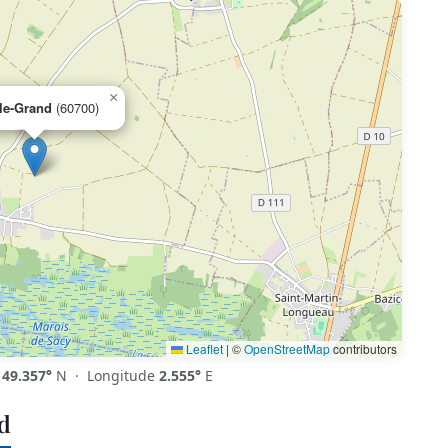
×
le-Grand
(60700)
Leaflet
|
©
OpenStreetMap
contributors
e
49.357°
N · Longitude
2.555°
E
d