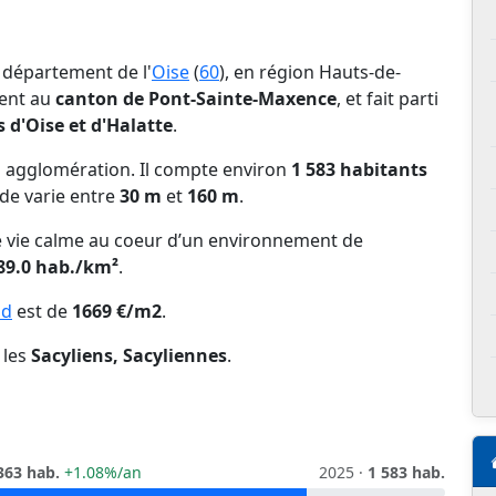
e département de l'
Oise
(
60
), en région Hauts-de-
tient au
canton de Pont-Sainte-Maxence
, et fait parti
'Oise et d'Halatte
.
 agglomération. Il compte environ
1 583 habitants
ude varie entre
30 m
et
160 m
.
 de vie calme au coeur d’un environnement de
89.0 hab./km²
.
nd
est de
1669 €/m2
.
 les
Sacyliens, Sacyliennes
.
363 hab.
+1.08%/an
2025 ·
1 583 hab.