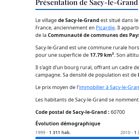
Présentation de Sacy-le-Grand
Le village
de Sacy-le-Grand
est situé dans l
France, anciennement en
Picardie
. Il appar
de la
Communauté de communes des Pays d
Sacy-le-Grand est une commune rurale hors
pour une superficie de
17.79 km²
. Son altit
Il s’agit d’un bourg rural, offrant un cadre
campagne. Sa densité de population est de
Le prix moyen de l'
immobilier à Sacy-le-Gra
Les habitants de Sacy-le-Grand se nomment
Code postal de Sacy-le-Grand :
60700
Évolution démographique
1999 ·
1 311 hab.
2010 ·
1 