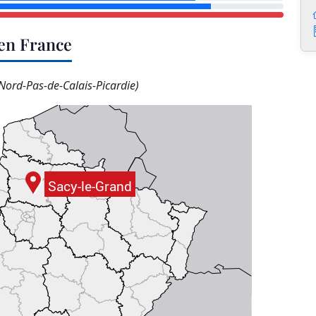
 en France
Nord-Pas-de-Calais-Picardie)