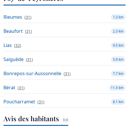
Rieumes
(
31
)
7.3 km
Beaufort
(
31
)
2.3 km
Lias
(
32
)
9.5 km
Saiguède
(
31
)
5.9 km
Bonrepos-sur-Aussonnelle
(
31
)
7.7 km
Bérat
(
31
)
11.5 km
Poucharramet
(
31
)
8.1 km
Avis des habitants
(0)