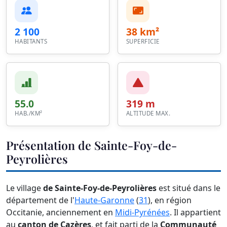
2 100
38 km²
HABITANTS
SUPERFICIE
55.0
319 m
HAB./KM²
ALTITUDE MAX.
Présentation de Sainte-Foy-de-
Peyrolières
Le village
de Sainte-Foy-de-Peyrolières
est situé dans le
département de l'
Haute-Garonne
(
31
), en région
Occitanie, anciennement en
Midi-Pyrénées
. Il appartient
au
canton de Cazères
, et fait parti de la
Communauté