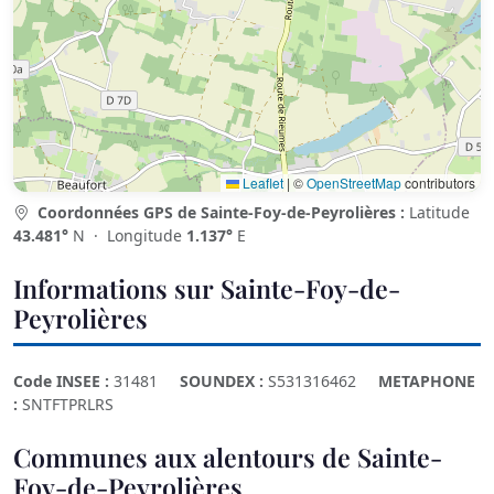
Leaflet
|
©
OpenStreetMap
contributors
Coordonnées GPS de Sainte-Foy-de-Peyrolières :
Latitude
43.481°
N · Longitude
1.137°
E
Informations sur Sainte-Foy-de-
Peyrolières
Code INSEE :
31481
SOUNDEX :
S531316462
METAPHONE
:
SNTFTPRLRS
Communes aux alentours de Sainte-
Foy-de-Peyrolières