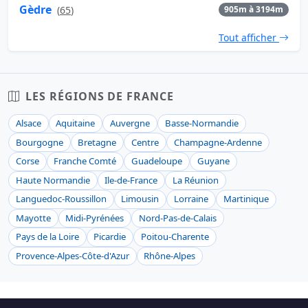
Gèdre
(
65
)
905m à 3194m
Tout afficher
LES RÉGIONS DE FRANCE
Alsace
Aquitaine
Auvergne
Basse-Normandie
Bourgogne
Bretagne
Centre
Champagne-Ardenne
Corse
Franche Comté
Guadeloupe
Guyane
Haute Normandie
Ile-de-France
La Réunion
Languedoc-Roussillon
Limousin
Lorraine
Martinique
Mayotte
Midi-Pyrénées
Nord-Pas-de-Calais
Pays de la Loire
Picardie
Poitou-Charente
Provence-Alpes-Côte-d'Azur
Rhône-Alpes