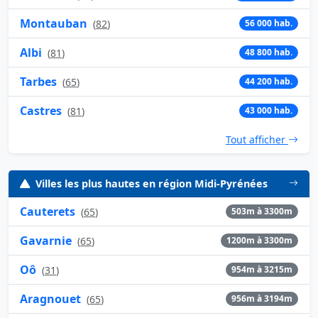
Montauban
(
82
)
56 000 hab.
Albi
(
81
)
48 800 hab.
Tarbes
(
65
)
44 200 hab.
Castres
(
81
)
43 000 hab.
Tout afficher
Villes les plus hautes en région Midi-Pyrénées
Cauterets
(
65
)
503m à 3300m
Gavarnie
(
65
)
1200m à 3300m
Oô
(
31
)
954m à 3215m
Aragnouet
(
65
)
956m à 3194m