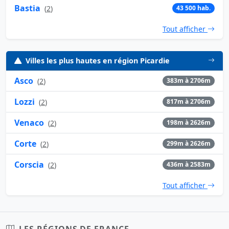
Bastia
(
2
)
43 500 hab.
Tout afficher
Villes les plus hautes en région Picardie
Asco
(
2
)
383m à 2706m
Lozzi
(
2
)
817m à 2706m
Venaco
(
2
)
198m à 2626m
Corte
(
2
)
299m à 2626m
Corscia
(
2
)
436m à 2583m
Tout afficher
LES RÉGIONS DE FRANCE