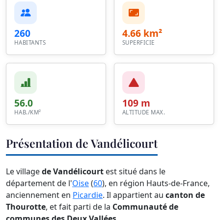
260
4.66 km²
HABITANTS
SUPERFICIE
56.0
109 m
HAB./KM²
ALTITUDE MAX.
Présentation de Vandélicourt
Le village
de Vandélicourt
est situé dans le
département de l'
Oise
(
60
), en région Hauts-de-France,
anciennement en
Picardie
. Il appartient au
canton de
Thourotte
, et fait parti de la
Communauté de
communes des Deux Vallées
.