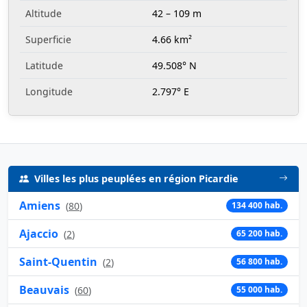
Altitude
42 – 109 m
Superficie
4.66 km²
Latitude
49.508° N
Longitude
2.797° E
Villes les plus peuplées en région Picardie
Amiens
(
80
)
134 400 hab.
Ajaccio
(
2
)
65 200 hab.
Saint-Quentin
(
2
)
56 800 hab.
Beauvais
(
60
)
55 000 hab.