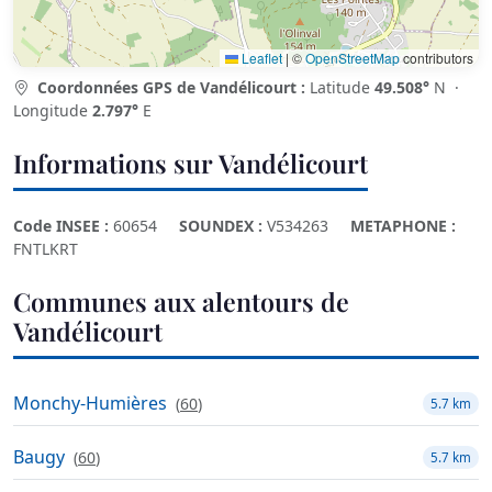
Leaflet
|
©
OpenStreetMap
contributors
Coordonnées GPS de Vandélicourt :
Latitude
49.508°
N ·
Longitude
2.797°
E
Informations sur Vandélicourt
Code INSEE :
60654
SOUNDEX :
V534263
METAPHONE :
FNTLKRT
Communes aux alentours de
Vandélicourt
Monchy-Humières
(
60
)
5.7 km
Baugy
(
60
)
5.7 km