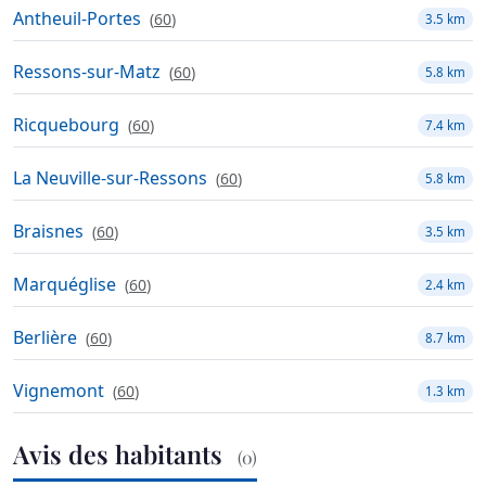
Antheuil-Portes
(
60
)
3.5 km
Ressons-sur-Matz
(
60
)
5.8 km
Ricquebourg
(
60
)
7.4 km
La Neuville-sur-Ressons
(
60
)
5.8 km
Braisnes
(
60
)
3.5 km
Marquéglise
(
60
)
2.4 km
Berlière
(
60
)
8.7 km
Vignemont
(
60
)
1.3 km
Avis des habitants
(0)