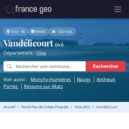
Oise · 60
60490
~200 hab.
Vandélicourt
(60)
Département :
Oise
Rechercher
Voir aussi :
Monchy-Humières
Baugy
Antheuil-
Portes
Ressons-sur-Matz
Accueil
Nord-Pas-de-Calais-Picardie
Oise (60)
Vandélicourt