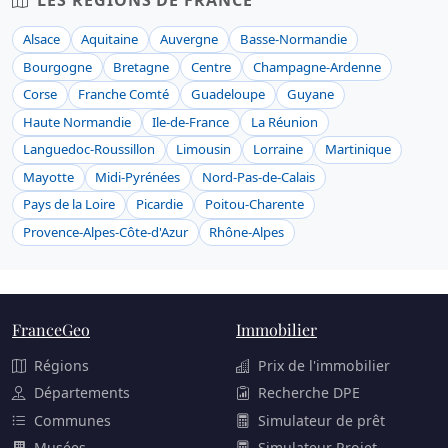
Alsace
Aquitaine
Auvergne
Basse-Normandie
Bourgogne
Bretagne
Centre
Champagne-Ardenne
Corse
Franche Comté
Guadeloupe
Guyane
Haute Normandie
Ile-de-France
La Réunion
Languedoc-Roussillon
Limousin
Lorraine
Martinique
Mayotte
Midi-Pyrénées
Nord-Pas-de-Calais
Pays de la Loire
Picardie
Poitou-Charente
Provence-Alpes-Côte-d'Azur
Rhône-Alpes
FranceGeo
Immobilier
Régions
Prix de l'immobilier
Départements
Recherche DPE
Communes
Simulateur de prêt
Musées
Simulateur Projet