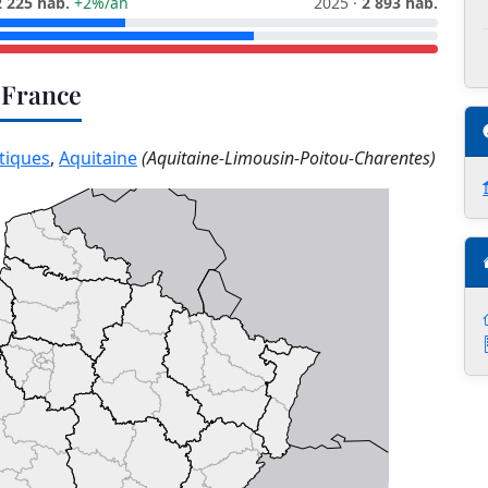
2 225 hab.
+2%/an
2025 ·
2 893 hab.
 France
tiques
,
Aquitaine
(Aquitaine-Limousin-Poitou-Charentes)