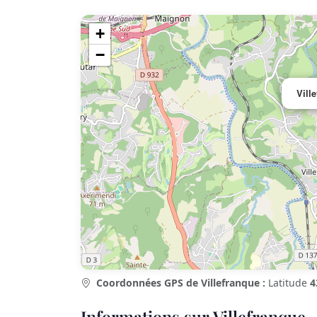
+
−
Vill
Coordonnées GPS de Villefranque :
Latitude
4
Informations sur Villefranque