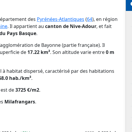
 département des
Pyrénées-Atlantiques
(
64
), en région
aine
. Il appartient au
canton de Nive-Adour
, et fait
du Pays Basque
.
agglomération de Bayonne (partie française). Il
uperficie de
17.22 km²
. Son altitude varie entre
0 m
l à habitat dispersé, caractérisé par des habitations
68.0 hab./km²
.
est de
3725 €/m2
.
es
Milafrangars
.