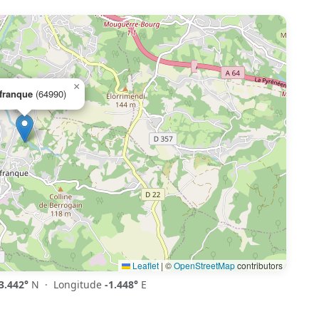
×
efranque
(64990)
Leaflet
|
©
OpenStreetMap
contributors
3.442°
N · Longitude
-1.448°
E