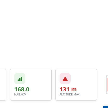
168.0
131 m
HAB./KM²
ALTITUDE MAX.