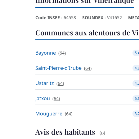
Code INSEE :
64558
SOUNDEX :
V41652
META
Communes aux alentours de Vi
Bayonne
(
64
)
5.
Saint-Pierre-d'Irube
(
64
)
4.
Ustaritz
(
64
)
4.
Jatxou
(
64
)
6.
Mouguerre
(
64
)
3.
Avis des habitants
(0)