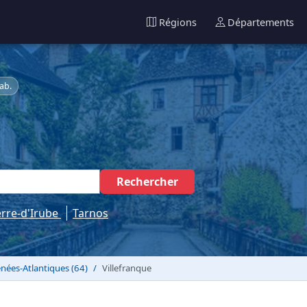
Régions
Départements
ab.
Rechercher
erre-d'Irube
Tarnos
nées-Atlantiques (64)
Villefranque