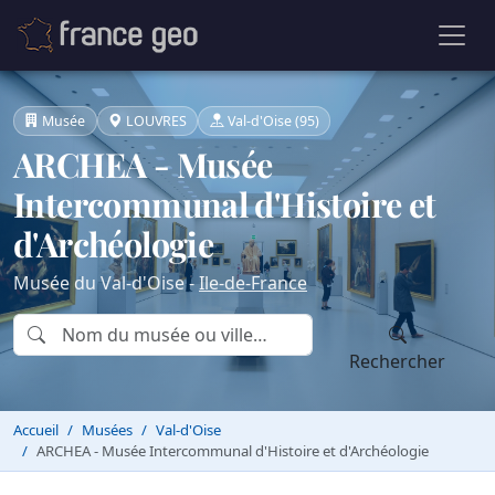
Musée
LOUVRES
Val-d'Oise (95)
ARCHEA - Musée
Intercommunal d'Histoire et
d'Archéologie
Musée du Val-d'Oise -
Ile-de-France
Rechercher
Accueil
Musées
Val-d'Oise
ARCHEA - Musée Intercommunal d'Histoire et d'Archéologie