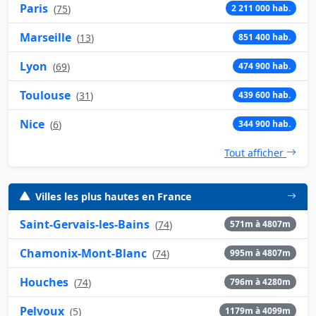
Paris
(
75
)
2 211 000 hab.
Marseille
(
13
)
851 400 hab.
Lyon
(
69
)
474 900 hab.
Toulouse
(
31
)
439 600 hab.
Nice
(
6
)
344 900 hab.
Tout afficher
Villes les plus hautes en France
Saint-Gervais-les-Bains
(
74
)
571m à 4807m
Chamonix-Mont-Blanc
(
74
)
995m à 4807m
Houches
(
74
)
796m à 4280m
Pelvoux
(
5
)
1179m à 4099m