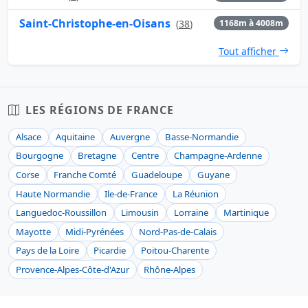
Saint-Christophe-en-Oisans
(
38
)
1168m à 4008m
Tout afficher
LES RÉGIONS DE FRANCE
Alsace
Aquitaine
Auvergne
Basse-Normandie
Bourgogne
Bretagne
Centre
Champagne-Ardenne
Corse
Franche Comté
Guadeloupe
Guyane
Haute Normandie
Ile-de-France
La Réunion
Languedoc-Roussillon
Limousin
Lorraine
Martinique
Mayotte
Midi-Pyrénées
Nord-Pas-de-Calais
Pays de la Loire
Picardie
Poitou-Charente
Provence-Alpes-Côte-d'Azur
Rhône-Alpes