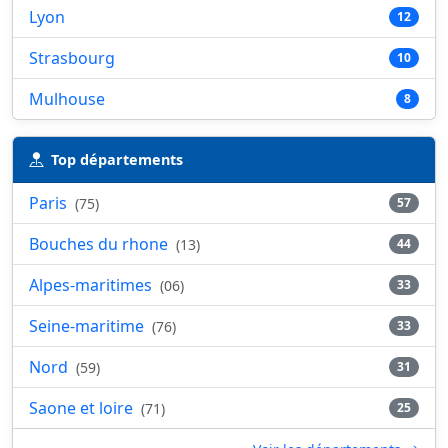
Lyon
12
Strasbourg
10
Mulhouse
8
Top départements
Paris
(75)
57
Bouches du rhone
(13)
44
Alpes-maritimes
(06)
33
Seine-maritime
(76)
33
Nord
(59)
31
Saone et loire
(71)
25