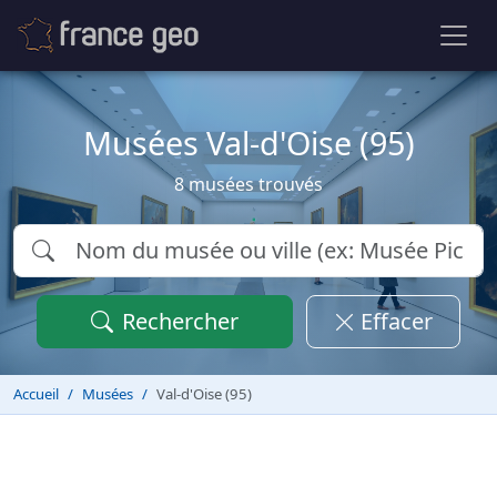
Musées Val-d'Oise (95)
8 musées trouvés
Rechercher
Effacer
Accueil
Musées
Val-d'Oise (95)