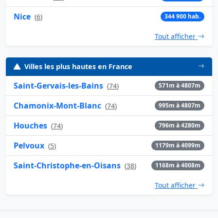
Nice
(
6
)
344 900 hab.
Tout afficher
Villes les plus hautes en France
Saint-Gervais-les-Bains
(
74
)
571m à 4807m
Chamonix-Mont-Blanc
(
74
)
995m à 4807m
Houches
(
74
)
796m à 4280m
Pelvoux
(
5
)
1179m à 4099m
Saint-Christophe-en-Oisans
(
38
)
1168m à 4008m
Tout afficher