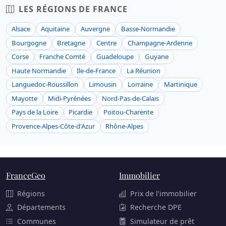
LES RÉGIONS DE FRANCE
Alsace
Aquitaine
Auvergne
Basse-Normandie
Bourgogne
Bretagne
Centre
Champagne-Ardenne
Corse
Franche Comté
Guadeloupe
Guyane
Haute Normandie
Ile-de-France
La Réunion
Languedoc-Roussillon
Limousin
Lorraine
Martinique
Mayotte
Midi-Pyrénées
Nord-Pas-de-Calais
Pays de la Loire
Picardie
Poitou-Charente
Provence-Alpes-Côte-d'Azur
Rhône-Alpes
FranceGeo
Immobilier
Régions
Prix de l'immobilier
Départements
Recherche DPE
Communes
Simulateur de prêt