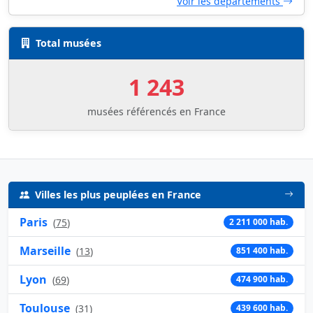
Voir les départements
Total musées
1 243
musées référencés en France
Villes les plus peuplées en France
Paris
(
75
)
2 211 000 hab.
Marseille
(
13
)
851 400 hab.
Lyon
(
69
)
474 900 hab.
Toulouse
(
31
)
439 600 hab.