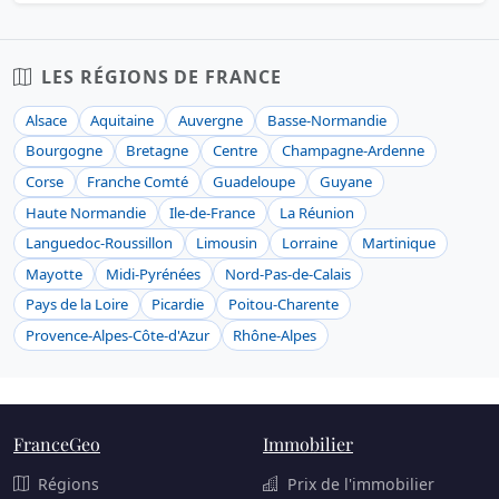
LES RÉGIONS DE FRANCE
Alsace
Aquitaine
Auvergne
Basse-Normandie
Bourgogne
Bretagne
Centre
Champagne-Ardenne
Corse
Franche Comté
Guadeloupe
Guyane
Haute Normandie
Ile-de-France
La Réunion
Languedoc-Roussillon
Limousin
Lorraine
Martinique
Mayotte
Midi-Pyrénées
Nord-Pas-de-Calais
Pays de la Loire
Picardie
Poitou-Charente
Provence-Alpes-Côte-d'Azur
Rhône-Alpes
FranceGeo
Immobilier
Régions
Prix de l'immobilier