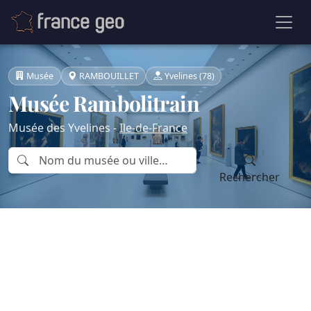
Musée
RAMBOUILLET
Yvelines (78)
Musée Rambolitrain
Musée des Yvelines -
Ile-de-France
Rechercher