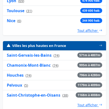
Lyon
(
69
)
474 900 hab.
Toulouse
(
31
)
439 600 hab.
Nice
(
6
)
344 900 hab.
Tout afficher
Villes les plus hautes en France
Saint-Gervais-les-Bains
(
74
)
571m à 4807m
Chamonix-Mont-Blanc
(
74
)
995m à 4807m
Houches
(
74
)
796m à 4280m
Pelvoux
(
5
)
1179m à 4099m
Saint-Christophe-en-Oisans
(
38
)
1168m à 4008m
Tout afficher