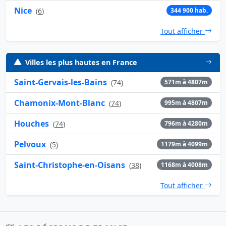
Nice
(
6
)
344 900 hab.
Tout afficher
Villes les plus hautes en France
Saint-Gervais-les-Bains
(
74
)
571m à 4807m
Chamonix-Mont-Blanc
(
74
)
995m à 4807m
Houches
(
74
)
796m à 4280m
Pelvoux
(
5
)
1179m à 4099m
Saint-Christophe-en-Oisans
(
38
)
1168m à 4008m
Tout afficher