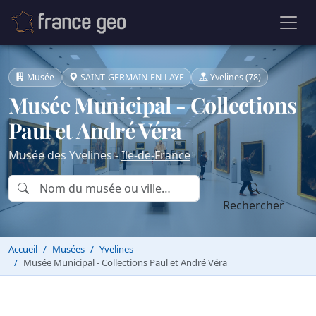
Musée
SAINT-GERMAIN-EN-LAYE
Yvelines (78)
Musée Municipal - Collections
Paul et André Véra
Musée des Yvelines -
Ile-de-France
Rechercher
Accueil
Musées
Yvelines
Musée Municipal - Collections Paul et André Véra