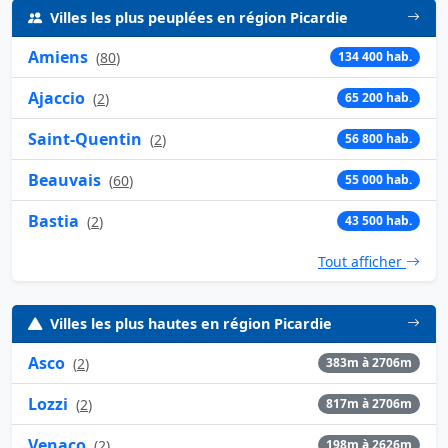
Villes les plus peuplées en région Picardie
Amiens
(
80
)
134 400 hab.
Ajaccio
(
2
)
65 200 hab.
Saint-Quentin
(
2
)
56 800 hab.
Beauvais
(
60
)
55 000 hab.
Bastia
(
2
)
43 500 hab.
Tout afficher
Villes les plus hautes en région Picardie
Asco
(
2
)
383m à 2706m
Lozzi
(
2
)
817m à 2706m
Venaco
(
2
)
198m à 2626m