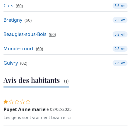
Cuts
(
60
)
5.6 km
Bretigny
(
60
)
2.3 km
Beaugies-sous-Bois
(
60
)
5.9 km
Mondescourt
(
60
)
0.3 km
Guivry
(
02
)
7.6 km
Avis des habitants
(1)
Puyet Anne marie
le 08/02/2025
Les gens sont vraiment bizarre ici