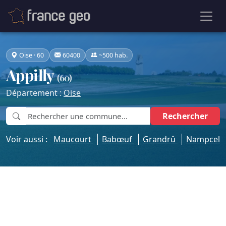
Oise · 60
60400
~500 hab.
Appilly
(60)
Département :
Oise
Rechercher
Voir aussi :
Maucourt
Babœuf
Grandrû
Nampcel