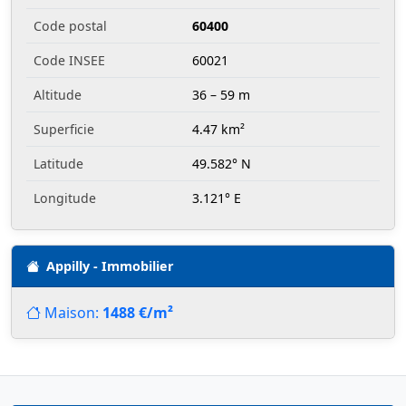
Code postal
60400
Code INSEE
60021
Altitude
36 – 59 m
Superficie
4.47 km²
Latitude
49.582° N
Longitude
3.121° E
Appilly - Immobilier
Maison:
1488 €/m²