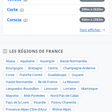
Corte
(
2
)
299m à 2626m
Corscia
(
2
)
436m à 2583m
Tout afficher
LES RÉGIONS DE FRANCE
Alsace
Aquitaine
Auvergne
Basse-Normandie
Bourgogne
Bretagne
Centre
Champagne-Ardenne
Corse
Franche Comté
Guadeloupe
Guyane
Haute Normandie
Ile-de-France
La Réunion
Languedoc-Roussillon
Limousin
Lorraine
Martinique
Mayotte
Midi-Pyrénées
Nord-Pas-de-Calais
Pays de la Loire
Picardie
Poitou-Charente
Provence-Alpes-Côte-d'Azur
Rhône-Alpes