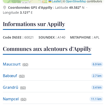
Leaflet
|
©
OpenStreetMap
contributors
Coordonnées GPS d'Appilly :
Latitude
49.582°
N ·
Longitude
3.121°
E
Informations sur Appilly
Code INSEE :
60021
SOUNDEX :
A140
METAPHONE :
APL
Communes aux alentours d'Appilly
Maucourt
(
60
)
6.9 km
Babœuf
(
60
)
2.7 km
Grandrû
(
60
)
3.4 km
Nampcel
(
60
)
11.1 km