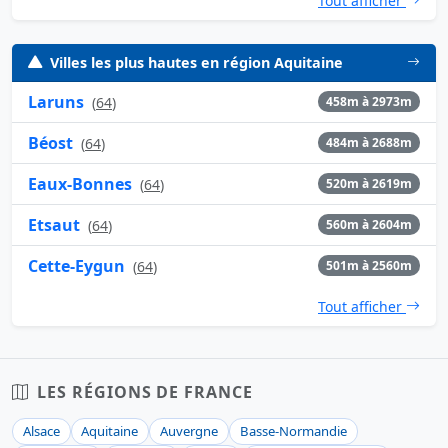
Tout afficher
Villes les plus hautes en région Aquitaine
Laruns
(
64
)
458m à 2973m
Béost
(
64
)
484m à 2688m
Eaux-Bonnes
(
64
)
520m à 2619m
Etsaut
(
64
)
560m à 2604m
Cette-Eygun
(
64
)
501m à 2560m
Tout afficher
LES RÉGIONS DE FRANCE
Alsace
Aquitaine
Auvergne
Basse-Normandie