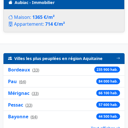
Aubiac - Immobilier
Maison:
1365 €/m²
Appartement:
714 €/m²
Villes les plus peuplées en région Aquitaine
Bordeaux
(
33
)
235 900 hab.
Pau
(
64
)
84 000 hab.
Mérignac
(
33
)
66 100 hab.
Pessac
(
33
)
57 600 hab.
Bayonne
(
64
)
44 500 hab.