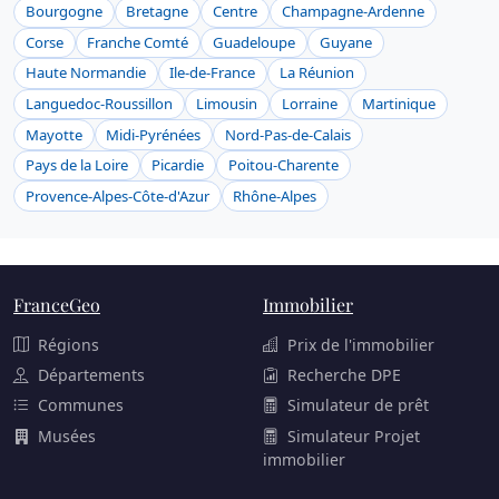
Bourgogne
Bretagne
Centre
Champagne-Ardenne
Corse
Franche Comté
Guadeloupe
Guyane
Haute Normandie
Ile-de-France
La Réunion
Languedoc-Roussillon
Limousin
Lorraine
Martinique
Mayotte
Midi-Pyrénées
Nord-Pas-de-Calais
Pays de la Loire
Picardie
Poitou-Charente
Provence-Alpes-Côte-d'Azur
Rhône-Alpes
FranceGeo
Immobilier
Régions
Prix de l'immobilier
Départements
Recherche DPE
Communes
Simulateur de prêt
Musées
Simulateur Projet
immobilier