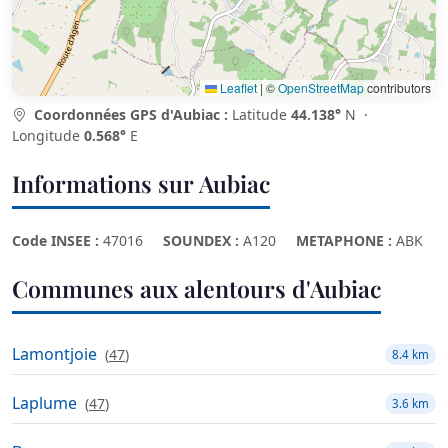
Leaflet
|
©
OpenStreetMap
contributors
Coordonnées GPS d'Aubiac :
Latitude
44.138°
N ·
Longitude
0.568°
E
Informations sur Aubiac
Code INSEE :
47016
SOUNDEX :
A120
METAPHONE :
ABK
Communes aux alentours d'Aubiac
Lamontjoie
(
47
)
8.4 km
Laplume
(
47
)
3.6 km