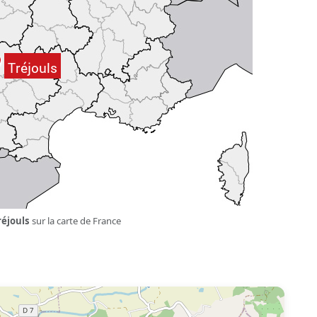
réjouls
sur la carte de France