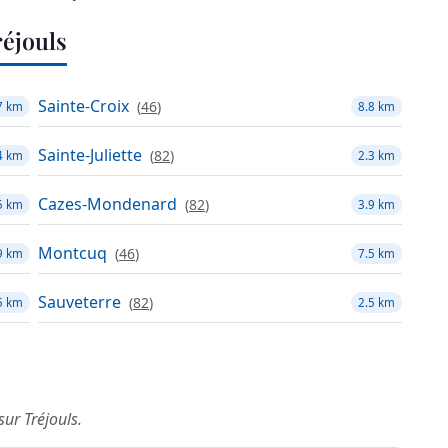
éjouls
Sainte-Croix
(
46
)
7 km
8.8 km
Sainte-Juliette
(
82
)
4 km
2.3 km
Cazes-Mondenard
(
82
)
5 km
3.9 km
Montcuq
(
46
)
9 km
7.5 km
Sauveterre
(
82
)
5 km
2.5 km
sur Tréjouls.