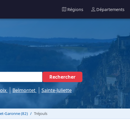
Régions
Départements
Rechercher
roix
Belmontet
Sainte-Juliette
-et-Garonne (82)
Tréjouls