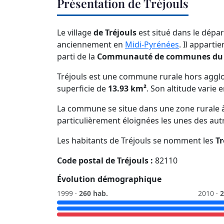
Présentation de Tréjouls
Le village
de Tréjouls
est situé dans le dép
anciennement en
Midi-Pyrénées
. Il apparti
parti de la
Communauté de communes du P
Tréjouls est une commune rurale hors aggl
superficie de
13.93 km²
. Son altitude varie 
La commune se situe dans une zone rurale à 
particulièrement éloignées les unes des aut
Les habitants de Tréjouls se nomment les
Tr
Code postal de Tréjouls :
82110
Évolution démographique
1999 ·
260 hab.
2010 ·
2