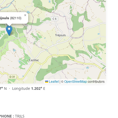
×
éjouls
(82110)
Leaflet
|
©
OpenStreetMap
contributors
7°
N · Longitude
1.202°
E
PHONE :
TRJLS