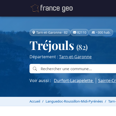
Tarn-et-Garonne · 82
82110
~300 hab.
Tréjouls
(82)
Département :
Tarn-et-Garonne
Voir aussi :
Durfort-Lacapelette
Sainte-C
Accueil
Languedoc-Roussillon-Midi-Pyrénées
Tarn