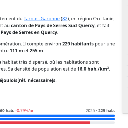
artement du
Tarn-et-Garonne
(
82
), en région Occitanie,
ent au
canton de Pays de Serres Sud-Quercy
, et fait
ays de Serres en Quercy
.
omération. Il compte environ
229 habitants
pour une
entre
111 m
et
255 m
.
habitat très dispersé, où les habitations sont
res. Sa densité de population est de
16.0 hab./km²
.
éjoulois[réf. nécessaire]s
.
60 hab.
-0.79%/an
2025 ·
229 hab.