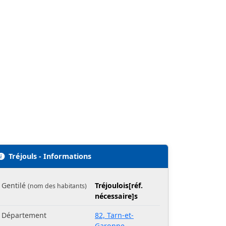
Tréjouls - Informations
Gentilé
Tréjoulois[réf.
(nom des habitants)
nécessaire]s
Département
82, Tarn-et-
Garonne