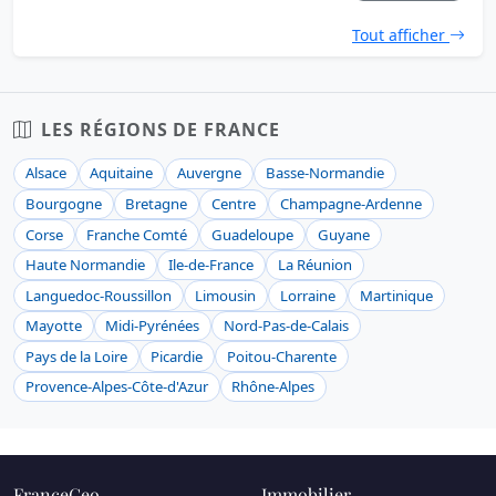
Tout afficher
LES RÉGIONS DE FRANCE
Alsace
Aquitaine
Auvergne
Basse-Normandie
Bourgogne
Bretagne
Centre
Champagne-Ardenne
Corse
Franche Comté
Guadeloupe
Guyane
Haute Normandie
Ile-de-France
La Réunion
Languedoc-Roussillon
Limousin
Lorraine
Martinique
Mayotte
Midi-Pyrénées
Nord-Pas-de-Calais
Pays de la Loire
Picardie
Poitou-Charente
Provence-Alpes-Côte-d'Azur
Rhône-Alpes
FranceGeo
Immobilier