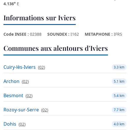
4.136°
E
Informations sur Iviers
Code INSEE :
02388
SOUNDEX :
I162
METAPHONE :
IFRS
Communes aux alentours d'Iviers
Cuiry-lès-Iviers
(
02
)
3.3 km
Archon
(
02
)
5.1 km
Besmont
(
02
)
5.4 km
Rozoy-sur-Serre
(
02
)
7.7 km
Dohis
(
02
)
4.0 km