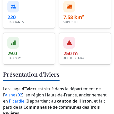
220
7.58 km²
HABITANTS
SUPERFICIE
29.0
250 m
HAB./KM²
ALTITUDE MAX.
Présentation d'Iviers
Le village
d'Iviers
est situé dans le département de
l'
Aisne
(
02
), en région Hauts-de-France, anciennement
en
Picardie
. Il appartient au
canton de Hirson
, et fait
parti de la
Communauté de communes des Trois
Rivières
.