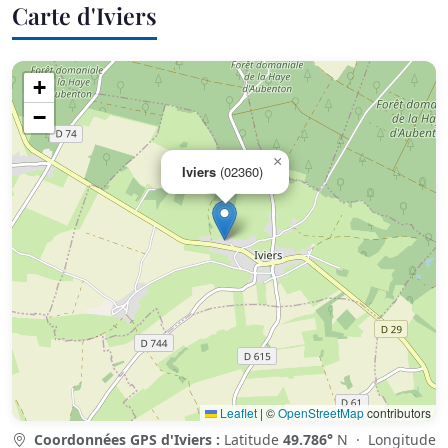
Carte d'Iviers
+
−
×
Iviers
(02360)
Leaflet
|
©
OpenStreetMap
contributors
Coordonnées GPS d'Iviers :
Latitude
49.786°
N · Longitude