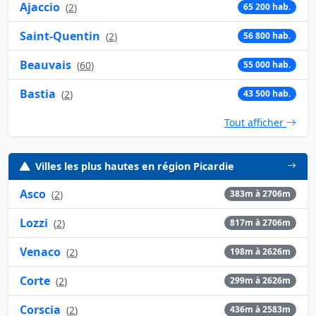
Ajaccio
(
2
)
65 200 hab.
Saint-Quentin
(
2
)
56 800 hab.
Beauvais
(
60
)
55 000 hab.
Bastia
(
2
)
43 500 hab.
Tout afficher
Villes les plus hautes en région Picardie
Asco
(
2
)
383m à 2706m
Lozzi
(
2
)
817m à 2706m
Venaco
(
2
)
198m à 2626m
Corte
(
2
)
299m à 2626m
Corscia
(
2
)
436m à 2583m