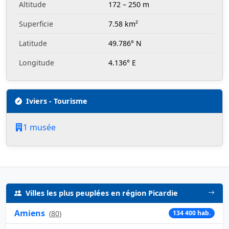
Altitude
172 – 250 m
Superficie
7.58 km²
Latitude
49.786° N
Longitude
4.136° E
Iviers - Tourisme
1 musée
Villes les plus peuplées en région Picardie
Amiens
(
80
)
134 400 hab.