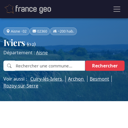
Aisne · 02
02360
~200 hab.
Iviers
(02)
Département :
Aisne
Rechercher
Voir aussi :
Cuiry-lès-Iviers
Archon
Besmont
Rozoy-sur-Serre