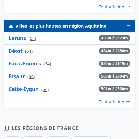
Tout afficher
Villes les plus hautes en région Aquitaine
Laruns
(
64
)
458m à 2973m
Béost
(
64
)
484m à 2688m
Eaux-Bonnes
(
64
)
520m à 2619m
Etsaut
(
64
)
560m à 2604m
Cette-Eygun
(
64
)
501m à 2560m
Tout afficher
LES RÉGIONS DE FRANCE