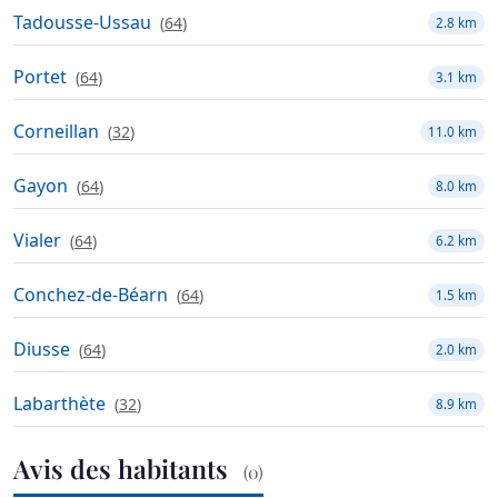
Tadousse-Ussau
(
64
)
2.8 km
Portet
(
64
)
3.1 km
Corneillan
(
32
)
11.0 km
Gayon
(
64
)
8.0 km
Vialer
(
64
)
6.2 km
Conchez-de-Béarn
(
64
)
1.5 km
Diusse
(
64
)
2.0 km
Labarthète
(
32
)
8.9 km
Avis des habitants
(0)