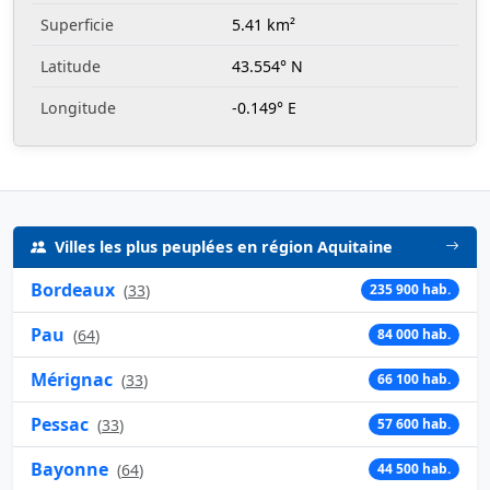
Superficie
5.41 km²
Latitude
43.554° N
Longitude
-0.149° E
Villes les plus peuplées en région Aquitaine
Bordeaux
(
33
)
235 900 hab.
Pau
(
64
)
84 000 hab.
Mérignac
(
33
)
66 100 hab.
Pessac
(
33
)
57 600 hab.
Bayonne
(
64
)
44 500 hab.