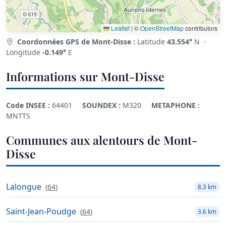
Leaflet
|
©
OpenStreetMap
contributors
Coordonnées GPS de Mont-Disse :
Latitude
43.554°
N ·
Longitude
-0.149°
E
Informations sur Mont-Disse
Code INSEE :
64401
SOUNDEX :
M320
METAPHONE :
MNTTS
Communes aux alentours de Mont-
Disse
Lalongue
(
64
)
8.3 km
Saint-Jean-Poudge
(
64
)
3.6 km