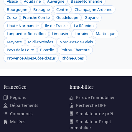
Alsace
Aquitaine
Auvergne
Basse-Normandie
Bourgogne
Bretagne
Centre
Champagne-Ardenne
Corse
Franche Comté
Guadeloupe
Guyane
Haute Normandie
Ile-de-France
La Réunion
Languedoc-Roussillon
Limousin
Lorraine
Martinique
Mayotte
Midi-Pyrénées
Nord-Pas-de-Calais
Pays de la Loire
Picardie
Poitou-Charente
Provence-Alpes-Côte-d'Azur
Rhône-Alpes
FranceGeo
Immobilier
Régions
Prix de l'immobilier
Départements
Recherche DPE
Communes
Simulateur de prêt
Musées
Simulateur Projet
immobilier