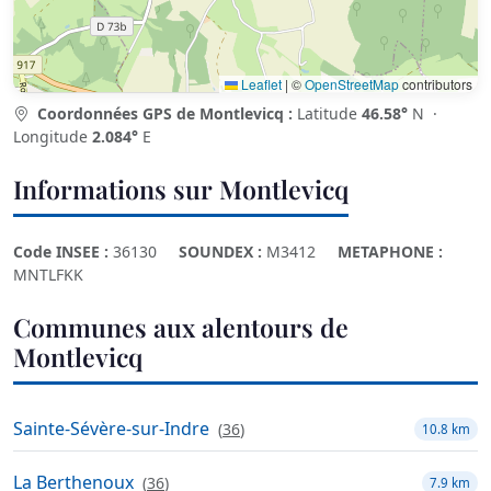
Leaflet
|
©
OpenStreetMap
contributors
Coordonnées GPS de Montlevicq :
Latitude
46.58°
N ·
Longitude
2.084°
E
Informations sur Montlevicq
Code INSEE :
36130
SOUNDEX :
M3412
METAPHONE :
MNTLFKK
Communes aux alentours de
Montlevicq
Sainte-Sévère-sur-Indre
(
36
)
10.8 km
La Berthenoux
(
36
)
7.9 km