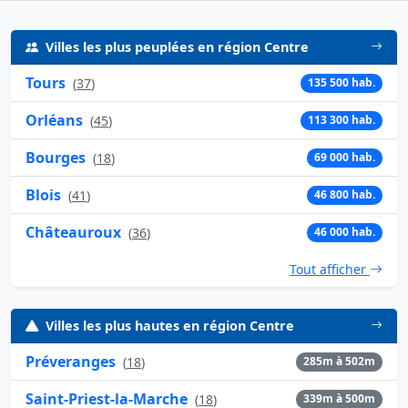
Villes les plus peuplées en région Centre
Tours
(
37
)
135 500 hab.
Orléans
(
45
)
113 300 hab.
Bourges
(
18
)
69 000 hab.
Blois
(
41
)
46 800 hab.
Châteauroux
(
36
)
46 000 hab.
Tout afficher
Villes les plus hautes en région Centre
Préveranges
(
18
)
285m à 502m
Saint-Priest-la-Marche
(
18
)
339m à 500m