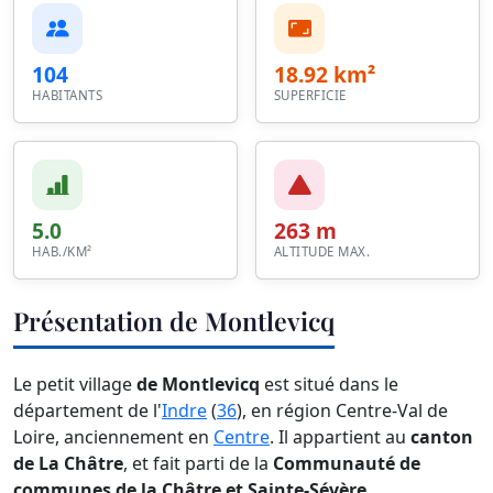
104
18.92 km²
HABITANTS
SUPERFICIE
5.0
263 m
HAB./KM²
ALTITUDE MAX.
Présentation de Montlevicq
Le petit village
de Montlevicq
est situé dans le
département de l'
Indre
(
36
), en région Centre-Val de
Loire, anciennement en
Centre
. Il appartient au
canton
de La Châtre
, et fait parti de la
Communauté de
communes de la Châtre et Sainte-Sévère
.