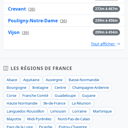
Crevant
(
36
)
272m à 467m
Pouligny-Notre-Dame
(
36
)
239m à 456m
Vijon
(
36
)
299m à 454m
Tout afficher
LES RÉGIONS DE FRANCE
Alsace
Aquitaine
Auvergne
Basse-Normandie
Bourgogne
Bretagne
Centre
Champagne-Ardenne
Corse
Franche Comté
Guadeloupe
Guyane
Haute Normandie
Ile-de-France
La Réunion
Languedoc-Roussillon
Limousin
Lorraine
Martinique
Mayotte
Midi-Pyrénées
Nord-Pas-de-Calais
Pays de la Loire
Picardie
Poitou-Charente