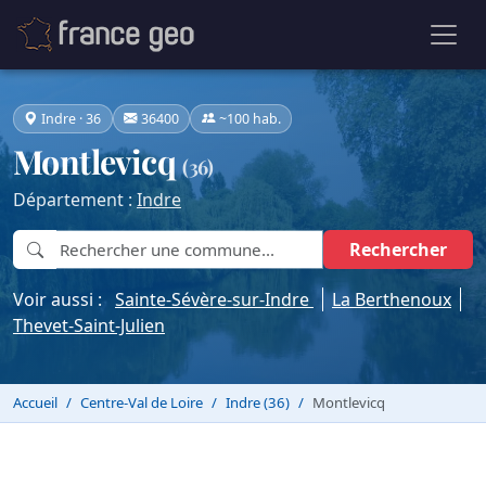
Indre · 36
36400
~100 hab.
Montlevicq
(36)
Département :
Indre
Rechercher
Voir aussi :
Sainte-Sévère-sur-Indre
La Berthenoux
Thevet-Saint-Julien
Accueil
Centre-Val de Loire
Indre (36)
Montlevicq