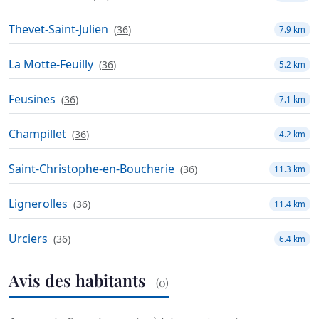
Thevet-Saint-Julien
(
36
)
7.9 km
La Motte-Feuilly
(
36
)
5.2 km
Feusines
(
36
)
7.1 km
Champillet
(
36
)
4.2 km
Saint-Christophe-en-Boucherie
(
36
)
11.3 km
Lignerolles
(
36
)
11.4 km
Urciers
(
36
)
6.4 km
Avis des habitants
(0)