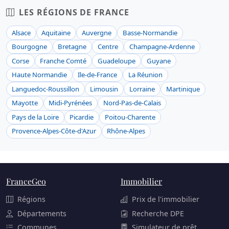
LES RÉGIONS DE FRANCE
Alsace
Aquitaine
Auvergne
Basse-Normandie
Bourgogne
Bretagne
Centre
Champagne-Ardenne
Corse
Franche Comté
Guadeloupe
Guyane
Haute Normandie
Ile-de-France
La Réunion
Languedoc-Roussillon
Limousin
Lorraine
Martinique
Mayotte
Midi-Pyrénées
Nord-Pas-de-Calais
Pays de la Loire
Picardie
Poitou-Charente
Provence-Alpes-Côte-d'Azur
Rhône-Alpes
FranceGeo
Immobilier
Régions
Prix de l'immobilier
Départements
Recherche DPE
Communes
Simulateur de prêt