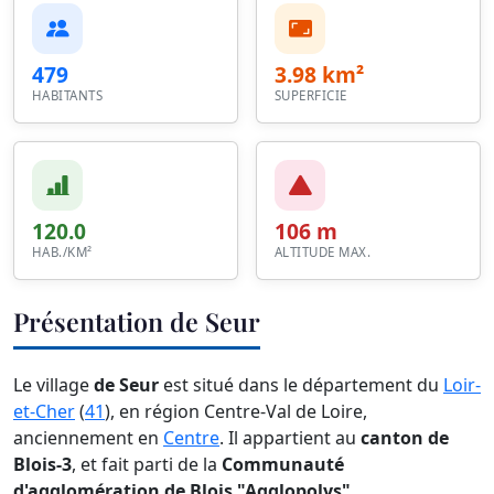
479
3.98 km²
HABITANTS
SUPERFICIE
120.0
106 m
HAB./KM²
ALTITUDE MAX.
Présentation de Seur
Le village
de Seur
est situé dans le département du
Loir-
et-Cher
(
41
), en région Centre-Val de Loire,
anciennement en
Centre
. Il appartient au
canton de
Blois-3
, et fait parti de la
Communauté
d'agglomération de Blois "Agglopolys"
.