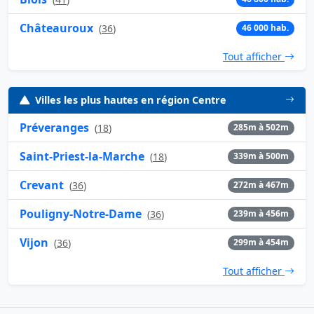
Châteauroux
(
36
)
46 000 hab.
Tout afficher
Villes les plus hautes en région Centre
Préveranges
(
18
)
285m à 502m
Saint-Priest-la-Marche
(
18
)
339m à 500m
Crevant
(
36
)
272m à 467m
Pouligny-Notre-Dame
(
36
)
239m à 456m
Vijon
(
36
)
299m à 454m
Tout afficher