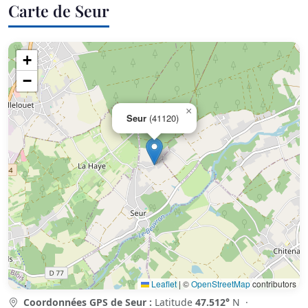
Carte de Seur
+
−
×
Seur
(41120)
Leaflet
|
©
OpenStreetMap
contributors
Coordonnées GPS de Seur :
Latitude
47.512°
N ·