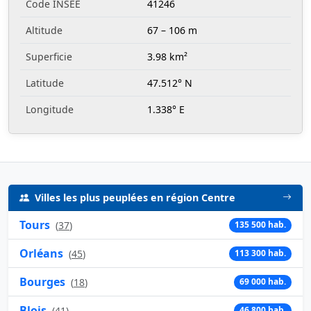
Code INSEE
41246
Altitude
67 – 106 m
Superficie
3.98 km²
Latitude
47.512° N
Longitude
1.338° E
Villes les plus peuplées en région Centre
Tours
(
37
)
135 500 hab.
Orléans
(
45
)
113 300 hab.
Bourges
(
18
)
69 000 hab.
Blois
(
41
)
46 800 hab.