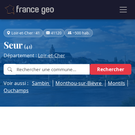
Loir-et-Cher · 41
41120
~500 hab.
Seur
(41)
Département :
Loir-et-Cher
Rechercher
Voir aussi :
Sambin
Monthou-sur-Bièvre
Montils
Ouchamps