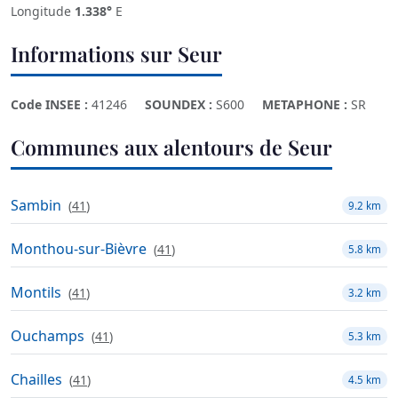
Longitude
1.338°
E
Informations sur Seur
Code INSEE :
41246
SOUNDEX :
S600
METAPHONE :
SR
Communes aux alentours de Seur
Sambin
(
41
)
9.2 km
Monthou-sur-Bièvre
(
41
)
5.8 km
Montils
(
41
)
3.2 km
Ouchamps
(
41
)
5.3 km
Chailles
(
41
)
4.5 km