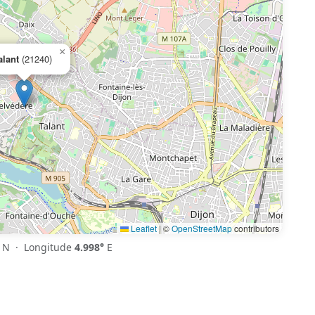
×
alant
(21240)
Leaflet
|
©
OpenStreetMap
contributors
N · Longitude
4.998°
E