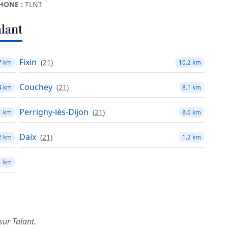
HONE :
TLNT
lant
Fixin
(
21
)
7 km
10.2 km
Couchey
(
21
)
4 km
8.1 km
Perrigny-lès-Dijon
(
21
)
1 km
8.0 km
Daix
(
21
)
2 km
1.2 km
1 km
sur Talant.