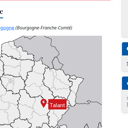
ce
rgogne
(Bourgogne-Franche-Comté)