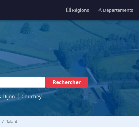
Régions
Départements
Rechercher
s-Dijon
Couchey
Talant