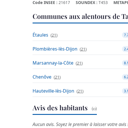
Code INSEE :
21617
SOUNDEX :
T453
METAP
Communes aux alentours de Ta
Étaules
(
21
)
7.
Plombières-lès-Dijon
(
21
)
2.
Marsannay-la-Côte
(
21
)
8.
Chenôve
(
21
)
6.
Hauteville-lès-Dijon
(
21
)
3.
Avis des habitants
(0)
Aucun avis. Soyez le premier à laisser votre avis 