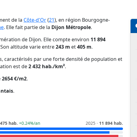
ment de la
Côte-d'Or
(
21
), en région Bourgogne-
ne
. Elle fait partie de la
Dijon Métropole
.
mération de Dijon. Elle compte environ
11 894
. Son altitude varie entre
243 m
et
405 m
.
ns, caractérisés par une forte densité de population et
lation est de
2 432 hab./km²
.
e
2654 €/m2
.
antais
.
 475 hab.
+0.24%/an
2025 ·
11 894 hab.