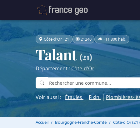
Côte-d'Or · 21
21240
~11 800 hab.
Talant
(21)
Département :
Côte-d'Or
Voir aussi :
Étaules
Fixin
Plombières-lè
Accueil
Bourgogne-Franche-Comté
Côte-d'Or (21)