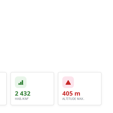
2 432
405 m
HAB./KM²
ALTITUDE MAX.