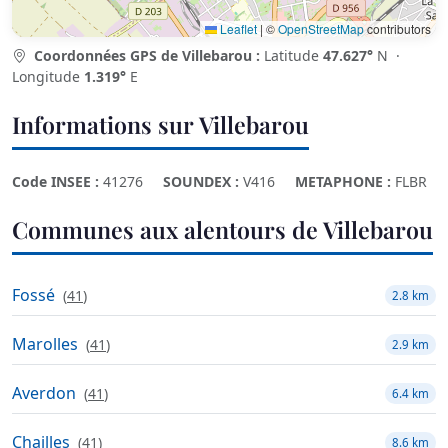
Leaflet
|
©
OpenStreetMap
contributors
Coordonnées GPS de Villebarou :
Latitude
47.627°
N ·
Longitude
1.319°
E
Informations sur Villebarou
Code INSEE :
41276
SOUNDEX :
V416
METAPHONE :
FLBR
Communes aux alentours de Villebarou
Fossé
(
41
)
2.8 km
Marolles
(
41
)
2.9 km
Averdon
(
41
)
6.4 km
Chailles
(
41
)
8.6 km