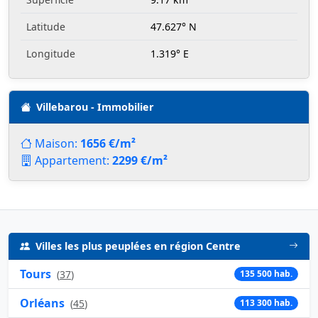
Latitude
47.627° N
Longitude
1.319° E
Villebarou - Immobilier
Maison:
1656 €/m²
Appartement:
2299 €/m²
Villes les plus peuplées en région Centre
Tours
(
37
)
135 500 hab.
Orléans
(
45
)
113 300 hab.