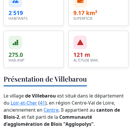
2 519
9.17 km²
HABITANTS
SUPERFICIE
275.0
121 m
HAB./KM²
ALTITUDE MAX.
Présentation de Villebarou
Le village
de Villebarou
est situé dans le département
du
Loir-et-Cher
(
41
), en région Centre-Val de Loire,
anciennement en
Centre
. Il appartient au
canton de
Blois-2
, et fait parti de la
Communauté
d'agglomération de Blois "Agglopolys"
.