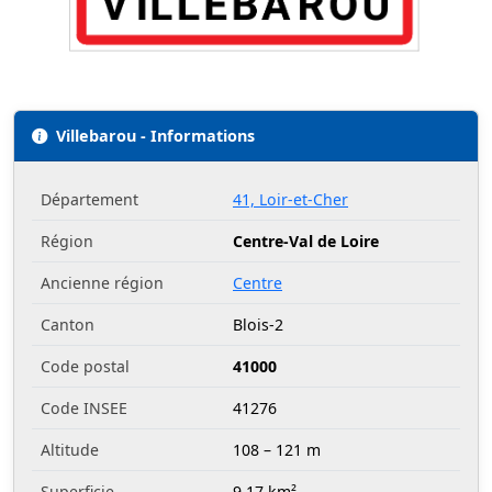
Villebarou - Informations
Département
41, Loir-et-Cher
Région
Centre-Val de Loire
Ancienne région
Centre
Canton
Blois-2
Code postal
41000
Code INSEE
41276
Altitude
108 – 121 m
Superficie
9.17 km²