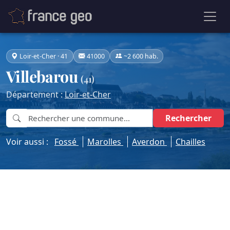
Loir-et-Cher · 41
41000
~2 600 hab.
Villebarou
(41)
Département :
Loir-et-Cher
Rechercher
Voir aussi :
Fossé
Marolles
Averdon
Chailles