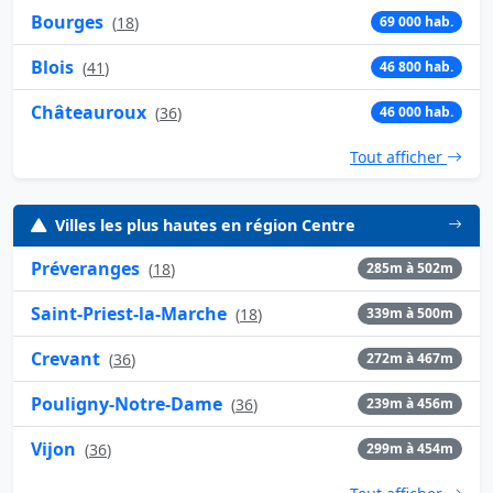
Bourges
(
18
)
69 000 hab.
Blois
(
41
)
46 800 hab.
Châteauroux
(
36
)
46 000 hab.
Tout afficher
Villes les plus hautes en région Centre
Préveranges
(
18
)
285m à 502m
Saint-Priest-la-Marche
(
18
)
339m à 500m
Crevant
(
36
)
272m à 467m
Pouligny-Notre-Dame
(
36
)
239m à 456m
Vijon
(
36
)
299m à 454m