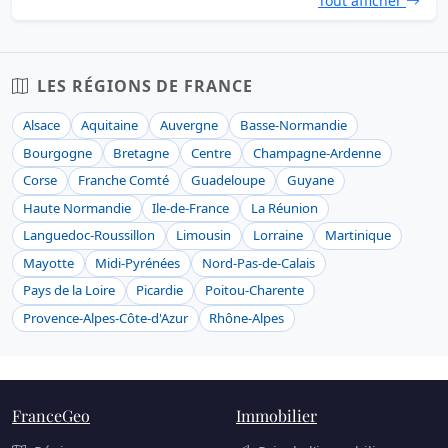
Tout afficher
LES RÉGIONS DE FRANCE
Alsace
Aquitaine
Auvergne
Basse-Normandie
Bourgogne
Bretagne
Centre
Champagne-Ardenne
Corse
Franche Comté
Guadeloupe
Guyane
Haute Normandie
Ile-de-France
La Réunion
Languedoc-Roussillon
Limousin
Lorraine
Martinique
Mayotte
Midi-Pyrénées
Nord-Pas-de-Calais
Pays de la Loire
Picardie
Poitou-Charente
Provence-Alpes-Côte-d'Azur
Rhône-Alpes
FranceGeo
Immobilier