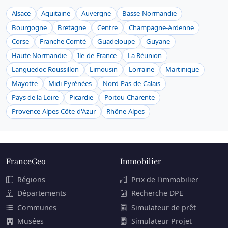
Alsace
Aquitaine
Auvergne
Basse-Normandie
Bourgogne
Bretagne
Centre
Champagne-Ardenne
Corse
Franche Comté
Guadeloupe
Guyane
Haute Normandie
Ile-de-France
La Réunion
Languedoc-Roussillon
Limousin
Lorraine
Martinique
Mayotte
Midi-Pyrénées
Nord-Pas-de-Calais
Pays de la Loire
Picardie
Poitou-Charente
Provence-Alpes-Côte-d'Azur
Rhône-Alpes
FranceGeo
Immobilier
Régions
Prix de l'immobilier
Départements
Recherche DPE
Communes
Simulateur de prêt
Musées
Simulateur Projet