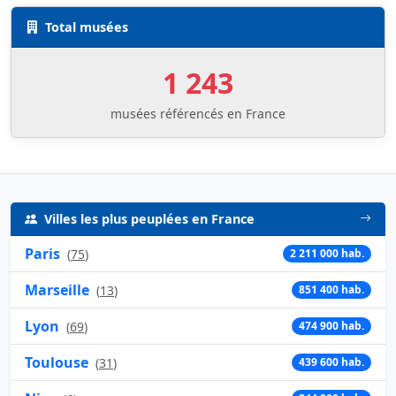
Total musées
1 243
musées référencés en France
Villes les plus peuplées en France
Paris
(
75
)
2 211 000 hab.
Marseille
(
13
)
851 400 hab.
Lyon
(
69
)
474 900 hab.
Toulouse
(
31
)
439 600 hab.