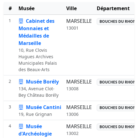
#
Musée
Ville
Département
1
Cabinet des
MARSEILLE
BOUCHES DU RHON
Monnaies et
13001
Médailles de
Marseille
10, Rue Clovis
Hugues Archives
Municipales Palais
des Beaux-Arts
2
Musée Borély
MARSEILLE
BOUCHES DU RHON
134, Avenue Clot-
13008
Bey Château Borély
3
Musée Cantini
MARSEILLE
BOUCHES DU RHON
19, Rue Grignan
13006
4
Musée
MARSEILLE
BOUCHES DU RHON
d'Archéologie
13002