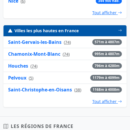
Nice
(
6
)
344 900 hab.
Tout afficher
Villes les plus hautes en France
Saint-Gervais-les-Bains
(
74
)
571m à 4807m
Chamonix-Mont-Blanc
(
74
)
995m à 4807m
Houches
(
74
)
796m à 4280m
Pelvoux
(
5
)
1179m à 4099m
Saint-Christophe-en-Oisans
(
38
)
1168m à 4008m
Tout afficher
LES RÉGIONS DE FRANCE