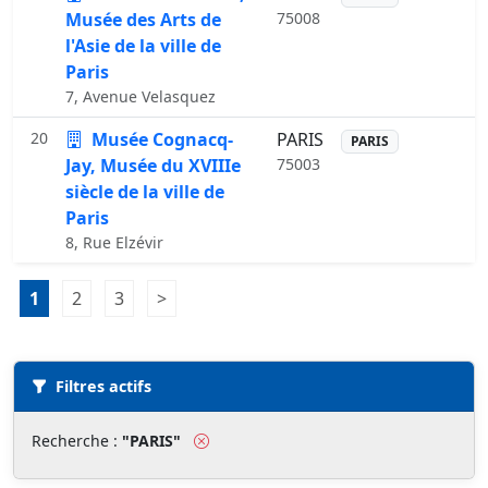
Musée des Arts de
75008
l'Asie de la ville de
Paris
7, Avenue Velasquez
20
Musée Cognacq-
PARIS
PARIS
Jay, Musée du XVIIIe
75003
siècle de la ville de
Paris
8, Rue Elzévir
Liste des musées pour "PARIS"
Pagination:
1
Page 1
2
Page 2
3
Page 3
>
Page suivante
Filtres actifs
Recherche :
"PARIS"