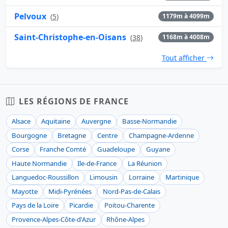
Pelvoux
(
5
)
1179m à 4099m
Saint-Christophe-en-Oisans
(
38
)
1168m à 4008m
Tout afficher
LES RÉGIONS DE FRANCE
Alsace
Aquitaine
Auvergne
Basse-Normandie
Bourgogne
Bretagne
Centre
Champagne-Ardenne
Corse
Franche Comté
Guadeloupe
Guyane
Haute Normandie
Ile-de-France
La Réunion
Languedoc-Roussillon
Limousin
Lorraine
Martinique
Mayotte
Midi-Pyrénées
Nord-Pas-de-Calais
Pays de la Loire
Picardie
Poitou-Charente
Provence-Alpes-Côte-d'Azur
Rhône-Alpes