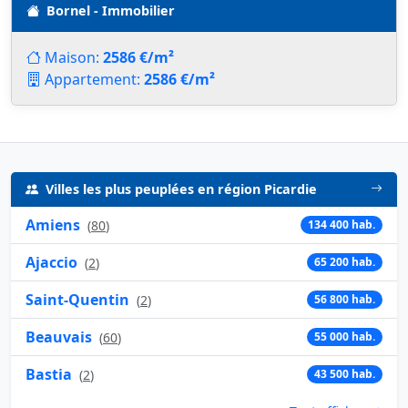
Bornel - Immobilier
Maison:
2586 €/m²
Appartement:
2586 €/m²
Villes les plus peuplées en région Picardie
Amiens
(
80
)
134 400 hab.
Ajaccio
(
2
)
65 200 hab.
Saint-Quentin
(
2
)
56 800 hab.
Beauvais
(
60
)
55 000 hab.
Bastia
(
2
)
43 500 hab.