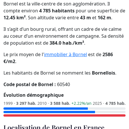
Bornel est la ville-centre de son agglomération. Il
compte environ
4 785 habitants
pour une superficie de
12.45 km²
. Son altitude varie entre
43 m
et
162 m
.
Il s’agit d’un bourg rural, offrant un cadre de vie calme
au coeur d’un environnement de campagne. Sa densité
de population est de
384.0 hab./km²
.
Le prix moyen de l'
immobilier à Bornel
est de
2586
€/m2
.
Les habitants de Bornel se nomment les
Bornellois
.
Code postal de Bornel :
60540
Évolution démographique
1999 ·
3 297 hab.
2010 ·
3 588 hab.
+2.22%/an
2025 ·
4 785 hab.
Localisation de Bornel en France