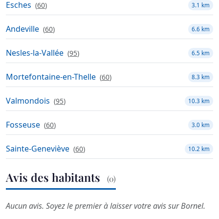
Esches
(
60
)
3.1 km
Andeville
(
60
)
6.6 km
Nesles-la-Vallée
(
95
)
6.5 km
Mortefontaine-en-Thelle
(
60
)
8.3 km
Valmondois
(
95
)
10.3 km
Fosseuse
(
60
)
3.0 km
Sainte-Geneviève
(
60
)
10.2 km
Avis des habitants
(0)
Aucun avis. Soyez le premier à laisser votre avis sur Bornel.