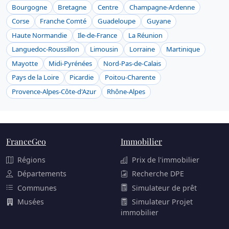
Bourgogne
Bretagne
Centre
Champagne-Ardenne
Corse
Franche Comté
Guadeloupe
Guyane
Haute Normandie
Ile-de-France
La Réunion
Languedoc-Roussillon
Limousin
Lorraine
Martinique
Mayotte
Midi-Pyrénées
Nord-Pas-de-Calais
Pays de la Loire
Picardie
Poitou-Charente
Provence-Alpes-Côte-d'Azur
Rhône-Alpes
FranceGeo
Immobilier
Régions
Prix de l'immobilier
Départements
Recherche DPE
Communes
Simulateur de prêt
Musées
Simulateur Projet
immobilier