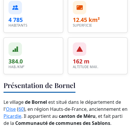
4 785
12.45 km²
HABITANTS
SUPERFICIE
384.0
162 m
HAB./KM²
ALTITUDE MAX.
Présentation de Bornel
Le village
de Bornel
est situé dans le département de
l'
Oise
(
60
), en région Hauts-de-France, anciennement en
Picardie
. Il appartient au
canton de Méru
, et fait parti
de la
Communauté de communes des Sablons
.