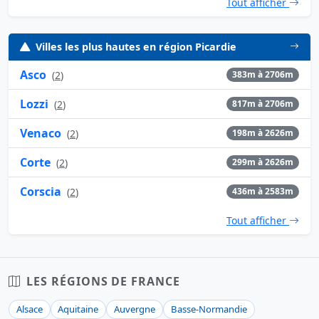
Tout afficher
Villes les plus hautes en région Picardie
Asco
(
2
)
383m à 2706m
Lozzi
(
2
)
817m à 2706m
Venaco
(
2
)
198m à 2626m
Corte
(
2
)
299m à 2626m
Corscia
(
2
)
436m à 2583m
Tout afficher
LES RÉGIONS DE FRANCE
Alsace
Aquitaine
Auvergne
Basse-Normandie