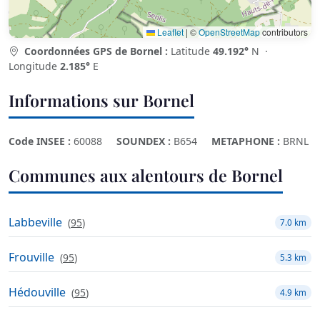
Leaflet
|
©
OpenStreetMap
contributors
Coordonnées GPS de Bornel :
Latitude
49.192°
N ·
Longitude
2.185°
E
Informations sur Bornel
Code INSEE :
60088
SOUNDEX :
B654
METAPHONE :
BRNL
Communes aux alentours de Bornel
Labbeville
(
95
)
7.0 km
Frouville
(
95
)
5.3 km
Hédouville
(
95
)
4.9 km