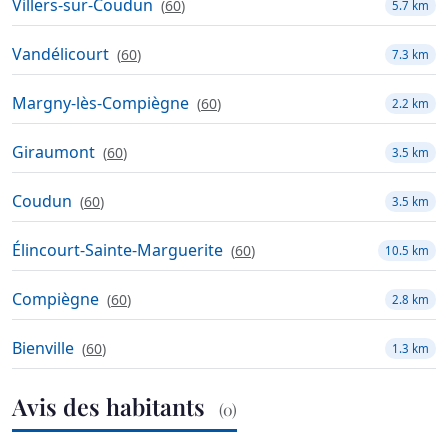
Villers-sur-Coudun
(
60
)
5.7 km
Vandélicourt
(
60
)
7.3 km
Margny-lès-Compiègne
(
60
)
2.2 km
Giraumont
(
60
)
3.5 km
Coudun
(
60
)
3.5 km
Élincourt-Sainte-Marguerite
(
60
)
10.5 km
Compiègne
(
60
)
2.8 km
Bienville
(
60
)
1.3 km
Avis des habitants
(0)