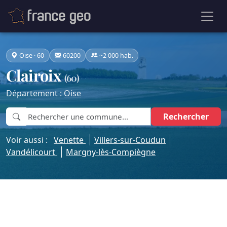
Oise · 60
60200
~2 000 hab.
Clairoix
(60)
Département :
Oise
Rechercher
Voir aussi :
Venette
Villers-sur-Coudun
Vandélicourt
Margny-lès-Compiègne