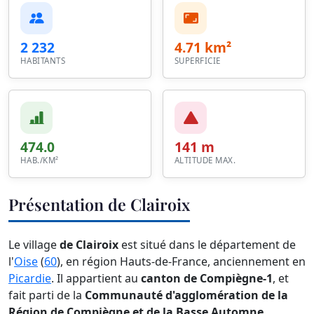
2 232
4.71 km²
HABITANTS
SUPERFICIE
474.0
141 m
HAB./KM²
ALTITUDE MAX.
Présentation de Clairoix
Le village
de Clairoix
est situé dans le département de
l'
Oise
(
60
), en région Hauts-de-France, anciennement en
Picardie
. Il appartient au
canton de Compiègne-1
, et
fait parti de la
Communauté d'agglomération de la
Région de Compiègne et de la Basse Automne
.