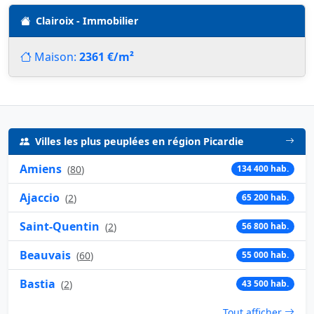
Clairoix - Immobilier
Maison:
2361 €/m²
Villes les plus peuplées en région Picardie
Amiens
(
80
)
134 400 hab.
Ajaccio
(
2
)
65 200 hab.
Saint-Quentin
(
2
)
56 800 hab.
Beauvais
(
60
)
55 000 hab.
Bastia
(
2
)
43 500 hab.
Tout afficher