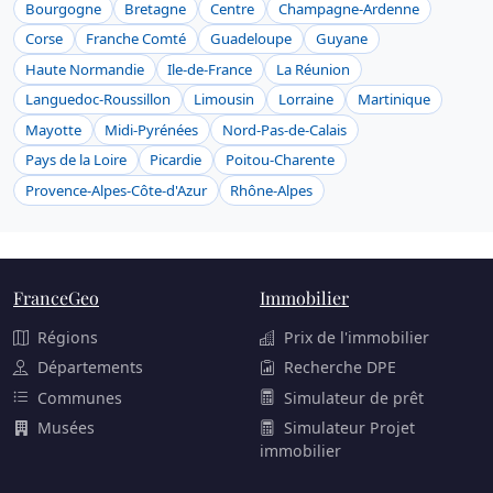
Bourgogne
Bretagne
Centre
Champagne-Ardenne
Corse
Franche Comté
Guadeloupe
Guyane
Haute Normandie
Ile-de-France
La Réunion
Languedoc-Roussillon
Limousin
Lorraine
Martinique
Mayotte
Midi-Pyrénées
Nord-Pas-de-Calais
Pays de la Loire
Picardie
Poitou-Charente
Provence-Alpes-Côte-d'Azur
Rhône-Alpes
FranceGeo
Immobilier
Régions
Prix de l'immobilier
Départements
Recherche DPE
Communes
Simulateur de prêt
Musées
Simulateur Projet
immobilier