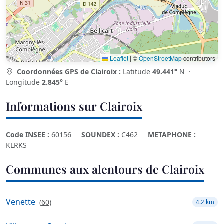
Leaflet
|
©
OpenStreetMap
contributors
Coordonnées GPS de Clairoix :
Latitude
49.441°
N ·
Longitude
2.845°
E
Informations sur Clairoix
Code INSEE :
60156
SOUNDEX :
C462
METAPHONE :
KLRKS
Communes aux alentours de Clairoix
Venette
(
60
)
4.2 km