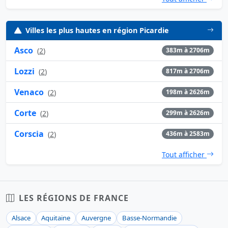
Villes les plus hautes en région Picardie
Asco
(
2
)
383m à 2706m
Lozzi
(
2
)
817m à 2706m
Venaco
(
2
)
198m à 2626m
Corte
(
2
)
299m à 2626m
Corscia
(
2
)
436m à 2583m
Tout afficher
LES RÉGIONS DE FRANCE
Alsace
Aquitaine
Auvergne
Basse-Normandie