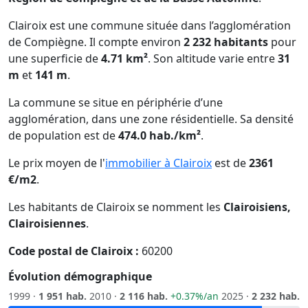
Clairoix est une commune située dans l’agglomération
de Compiègne. Il compte environ
2 232 habitants
pour
une superficie de
4.71 km²
. Son altitude varie entre
31
m
et
141 m
.
La commune se situe en périphérie d’une
agglomération, dans une zone résidentielle. Sa densité
de population est de
474.0 hab./km²
.
Le prix moyen de l'
immobilier à Clairoix
est de
2361
€/m2
.
Les habitants de Clairoix se nomment les
Clairoisiens,
Clairoisiennes
.
Code postal de Clairoix :
60200
Évolution démographique
1999 ·
1 951 hab.
2010 ·
2 116 hab.
+0.37%/an
2025 ·
2 232 hab.