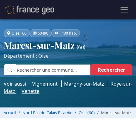
Oise · 60
60490
~400 hab.
Marest-sur-Matz
(60)
Département :
Oise
Rechercher
Voir aussi :
Vignemont
Margny-sur-Matz
Roye-sur-
Matz
Venette
Accueil
Nord-Pas-de-Calais-Picardie
Oise (60)
Marest-sur-Matz