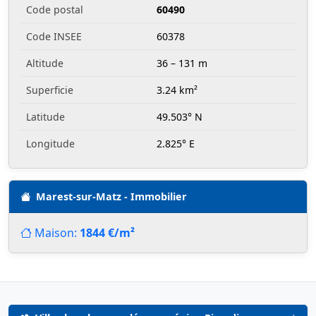
Code postal
60490
Code INSEE
60378
Altitude
36 – 131 m
Superficie
3.24 km²
Latitude
49.503° N
Longitude
2.825° E
Marest-sur-Matz - Immobilier
Maison:
1844 €/m²