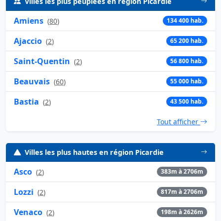
Villes les plus peuplées en région Picardie
Amiens
(
80
)
134 400 hab.
Ajaccio
(
2
)
65 200 hab.
Saint-Quentin
(
2
)
56 800 hab.
Beauvais
(
60
)
55 000 hab.
Bastia
(
2
)
43 500 hab.
Tout afficher
Villes les plus hautes en région Picardie
Asco
(
2
)
383m à 2706m
Lozzi
(
2
)
817m à 2706m
Venaco
(
2
)
198m à 2626m