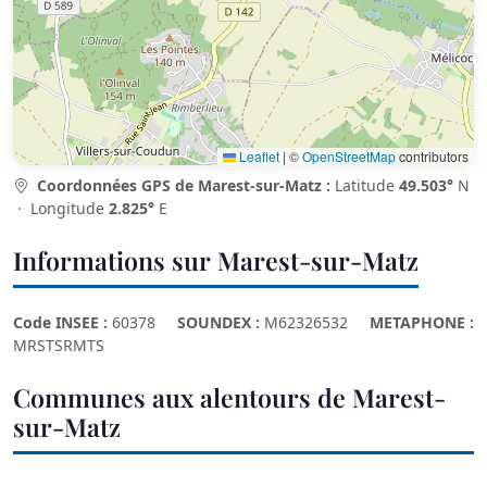
Leaflet
|
©
OpenStreetMap
contributors
Coordonnées GPS de Marest-sur-Matz :
Latitude
49.503°
N
· Longitude
2.825°
E
Informations sur Marest-sur-Matz
Code INSEE :
60378
SOUNDEX :
M62326532
METAPHONE :
MRSTSRMTS
Communes aux alentours de Marest-
sur-Matz