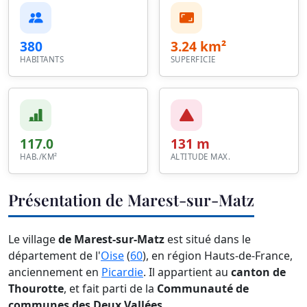
380
3.24 km²
HABITANTS
SUPERFICIE
117.0
131 m
HAB./KM²
ALTITUDE MAX.
Présentation de Marest-sur-Matz
Le village
de Marest-sur-Matz
est situé dans le
département de l'
Oise
(
60
), en région Hauts-de-France,
anciennement en
Picardie
. Il appartient au
canton de
Thourotte
, et fait parti de la
Communauté de
communes des Deux Vallées
.