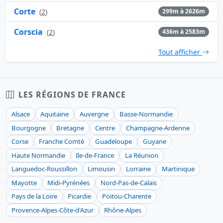
Corte
(
2
)
299m à 2626m
Corscia
(
2
)
436m à 2583m
Tout afficher
LES RÉGIONS DE FRANCE
Alsace
Aquitaine
Auvergne
Basse-Normandie
Bourgogne
Bretagne
Centre
Champagne-Ardenne
Corse
Franche Comté
Guadeloupe
Guyane
Haute Normandie
Ile-de-France
La Réunion
Languedoc-Roussillon
Limousin
Lorraine
Martinique
Mayotte
Midi-Pyrénées
Nord-Pas-de-Calais
Pays de la Loire
Picardie
Poitou-Charente
Provence-Alpes-Côte-d'Azur
Rhône-Alpes