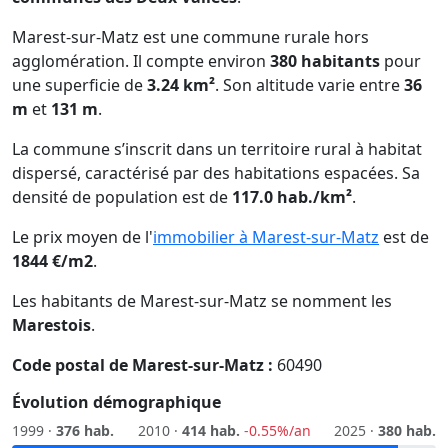
Marest-sur-Matz est une commune rurale hors
agglomération. Il compte environ
380 habitants
pour
une superficie de
3.24 km²
. Son altitude varie entre
36
m
et
131 m
.
La commune s’inscrit dans un territoire rural à habitat
dispersé, caractérisé par des habitations espacées. Sa
densité de population est de
117.0 hab./km²
.
Le prix moyen de l'
immobilier à Marest-sur-Matz
est de
1844 €/m2
.
Les habitants de Marest-sur-Matz se nomment les
Marestois
.
Code postal de Marest-sur-Matz :
60490
Évolution démographique
1999 ·
376 hab.
2010 ·
414 hab.
-0.55%/an
2025 ·
380 hab.