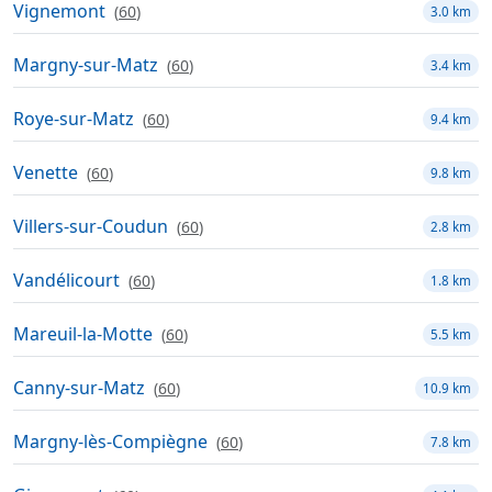
Vignemont
(
60
)
3.0 km
Margny-sur-Matz
(
60
)
3.4 km
Roye-sur-Matz
(
60
)
9.4 km
Venette
(
60
)
9.8 km
Villers-sur-Coudun
(
60
)
2.8 km
Vandélicourt
(
60
)
1.8 km
Mareuil-la-Motte
(
60
)
5.5 km
Canny-sur-Matz
(
60
)
10.9 km
Margny-lès-Compiègne
(
60
)
7.8 km