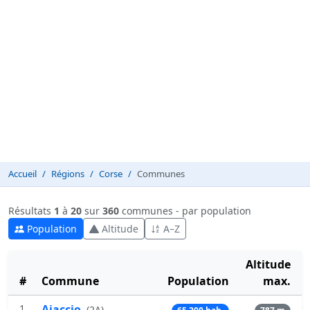
Accueil
Régions
Corse
Communes
Résultats
1
à
20
sur
360
communes - par population
Population
Altitude
A–Z
Altitude
#
Commune
Population
max.
1
Ajaccio
(
2A
)