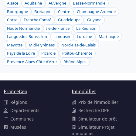
Alsace
Aquitaine
Auvergne
Basse-Normandie
Bourgogne
Bretagne
Centre
Champagne-Ardenne
Corse
Franche Comté
Guadeloupe
Guyane
Haute Normandie
Ile-de-France
La Réunion
Languedoc-Roussillon
Limousin
Lorraine
Martinique
Mayotte
Midi-Pyrénées
Nord-Pas-de-Calais
Pays de la Loire
Picardie
Poitou-Charente
Provence-Alpes-Côte-d'Azur
Rhône-Alpes
FranceGeo
Immobilier
Régions
Prix de l'immobilier
Départements
Recherche DPE
Communes
Simulateur de prêt
Musées
Simulateur Projet
immobilier