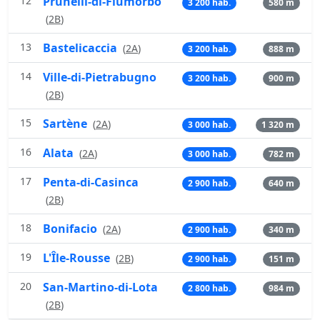
12
Prunelli-di-Fiumorbo
3 200 hab.
580 m
(
2B
)
13
Bastelicaccia
(
2A
)
3 200 hab.
888 m
14
Ville-di-Pietrabugno
3 200 hab.
900 m
(
2B
)
15
Sartène
(
2A
)
3 000 hab.
1 320 m
16
Alata
(
2A
)
3 000 hab.
782 m
17
Penta-di-Casinca
2 900 hab.
640 m
(
2B
)
18
Bonifacio
(
2A
)
2 900 hab.
340 m
19
L'Île-Rousse
(
2B
)
2 900 hab.
151 m
20
San-Martino-di-Lota
2 800 hab.
984 m
(
2B
)