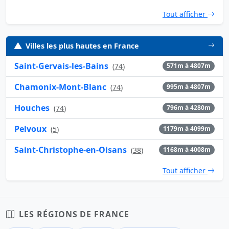
Tout afficher
Villes les plus hautes en France
Saint-Gervais-les-Bains
(
74
)
571m à 4807m
Chamonix-Mont-Blanc
(
74
)
995m à 4807m
Houches
(
74
)
796m à 4280m
Pelvoux
(
5
)
1179m à 4099m
Saint-Christophe-en-Oisans
(
38
)
1168m à 4008m
Tout afficher
LES RÉGIONS DE FRANCE