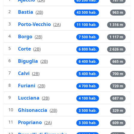
65 200 hab.
787 m
2
Bastia
(
2B
)
43 500 hab.
963 m
3
Porto-Vecchio
(
2A
)
11 100 hab.
1 316 m
4
Borgo
(
2B
)
7 500 hab.
1 117 m
5
Corte
(
2B
)
6 800 hab.
2 626 m
6
Biguglia
(
2B
)
6 400 hab.
665 m
7
Calvi
(
2B
)
5 400 hab.
700 m
8
Furiani
(
2B
)
4 700 hab.
720 m
9
Lucciana
(
2B
)
4 100 hab.
687 m
10
Ghisonaccia
(
2B
)
3 500 hab.
329 m
11
Propriano
(
2A
)
3 300 hab.
609 m