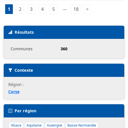
Pagination:
...
1
Page 1
2
Page 2
3
Page 3
4
Page 4
5
Page 5
18
Page 18
>
Page suivante
Résultats
Communes
360
Contexte
Région :
Corse
Par région
Alsace
Aquitaine
Auvergne
Basse-Normandie