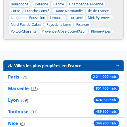
Bourgogne
Bretagne
Centre
Champagne-Ardenne
Corse
Franche Comté
Haute Normandie
Ile-de-France
Languedoc-Roussillon
Limousin
Lorraine
Midi-Pyrénées
Nord-Pas-de-Calais
Pays de la Loire
Picardie
Poitou-Charente
Provence-Alpes-Côte-d'Azur
Rhône-Alpes
Villes les plus peuplées en France
Paris
(
75
)
2 211 000 hab.
Marseille
(
13
)
851 400 hab.
Lyon
(
69
)
474 900 hab.
Toulouse
(
31
)
439 600 hab.
Nice
(
6
)
344 900 hab.