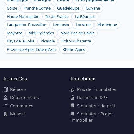
Corse
Franche Comté
Guadeloupe
Guyane
Haute Normandie
Ile-de-France
La Réunion
Languedoc-Roussillon
Limousin
Lorraine
Martinique
Mayotte
Midi-Pyrénées
Nord-Pas-de-Calais
Pays de la Loire
Picardie
Poitou-Charente
Provence-Alpes-Côte-d'Azur
Rhône-Alpes
FranceGeo
Immobilier
Régions
Prix de l'immobilier
Départements
Recherche DPE
Communes
Simulateur de prêt
Musées
Simulateur Projet
immobilier