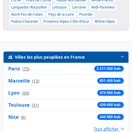
Corse
Franche Comté
Haute Normandie
Ile-de-France
Languedoc-Roussillon
Limousin
Lorraine
Midi-Pyrénées
Nord-Pas-de-Calais
Pays de la Loire
Picardie
Poitou-Charente
Provence-Alpes-Côte-d'Azur
Rhône-Alpes
Villes les plus peuplées en France
Paris
(
75
)
2 211 000 hab.
Marseille
(
13
)
851 400 hab.
Lyon
(
69
)
474 900 hab.
Toulouse
(
31
)
439 600 hab.
Nice
(
6
)
344 900 hab.
Tout afficher