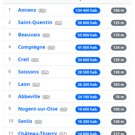
1
Amiens
(
80
)
134 400 hab.
106 m
2
Saint-Quentin
(
02
)
56 800 hab.
125 m
3
Beauvais
(
60
)
55 000 hab.
170 m
4
Compiègne
(
60
)
41 600 hab.
134 m
5
Creil
(
60
)
34 600 hab.
129 m
6
Soissons
(
02
)
28 500 hab.
130 m
7
Laon
(
02
)
26 200 hab.
183 m
8
Abbeville
(
80
)
24 100 hab.
76 m
9
Nogent-sur-Oise
(
60
)
19 600 hab.
100 m
10
Senlis
(
60
)
16 300 hab.
140 m
11
Château-Thierry
(
02
)
14 800 hab.
222 m