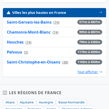
Villes les plus hautes en France
Saint-Gervais-les-Bains
(
74
)
571m à 4807m
Chamonix-Mont-Blanc
(
74
)
995m à 4807m
Houches
(
74
)
796m à 4280m
Pelvoux
(
5
)
1179m à 4099m
Saint-Christophe-en-Oisans
(
38
)
1168m à 4008m
Tout afficher
LES RÉGIONS DE FRANCE
Alsace
Aquitaine
Auvergne
Basse-Normandie
Bourgogne
Bretagne
Centre
Champagne-Ardenne