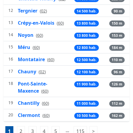
12
Tergnier
(
02
)
14 500 hab.
90 m
13
Crépy-en-Valois
(
60
)
13 800 hab.
150 m
14
Noyon
(
60
)
13 800 hab.
153 m
15
Méru
(
60
)
12 800 hab.
184 m
16
Montataire
(
60
)
12 500 hab.
110 m
17
Chauny
(
02
)
12 100 hab.
96 m
18
Pont-Sainte-
11 900 hab.
126 m
Maxence
(
60
)
19
Chantilly
(
60
)
11 000 hab.
112 m
20
Clermont
(
60
)
10 500 hab.
162 m
Pagination:
...
1
Page 1
2
Page 2
3
Page 3
4
Page 4
5
Page 5
115
Page 115
>
Page suivante