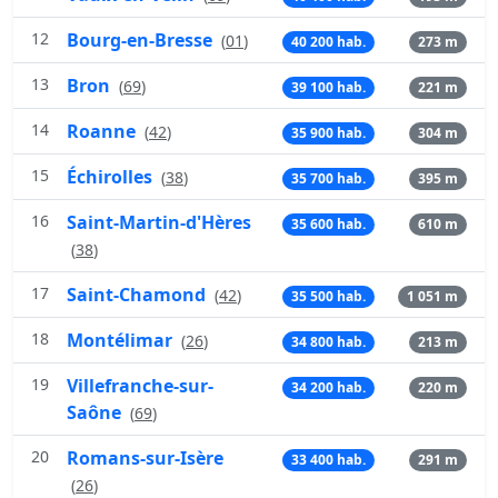
12
Bourg-en-Bresse
(
01
)
40 200 hab.
273 m
13
Bron
(
69
)
39 100 hab.
221 m
14
Roanne
(
42
)
35 900 hab.
304 m
15
Échirolles
(
38
)
35 700 hab.
395 m
16
Saint-Martin-d'Hères
35 600 hab.
610 m
(
38
)
17
Saint-Chamond
(
42
)
35 500 hab.
1 051 m
18
Montélimar
(
26
)
34 800 hab.
213 m
19
Villefranche-sur-
34 200 hab.
220 m
Saône
(
69
)
20
Romans-sur-Isère
33 400 hab.
291 m
(
26
)