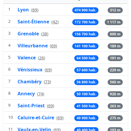
1
Lyon
(
69
)
474 900 hab.
312 m
2
Saint-Étienne
(
42
)
172 700 hab.
1 117 m
3
Grenoble
(
38
)
156 700 hab.
600 m
4
Villeurbanne
(
69
)
141 100 hab.
189 m
5
Valence
(
26
)
64 500 hab.
191 m
6
Vénissieux
(
69
)
57 600 hab.
229 m
7
Chambéry
(
73
)
56 800 hab.
560 m
8
Annecy
(
74
)
50 100 hab.
926 m
9
Saint-Priest
(
69
)
41 500 hab.
263 m
10
Caluire-et-Cuire
(
69
)
40 900 hab.
275 m
11
Vaulx-en-Velin
(
69
)
40 400 hab.
193 m