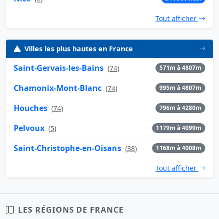
Tout afficher
Villes les plus hautes en France
Saint-Gervais-les-Bains
(
74
)
571m à 4807m
Chamonix-Mont-Blanc
(
74
)
995m à 4807m
Houches
(
74
)
796m à 4280m
Pelvoux
(
5
)
1179m à 4099m
Saint-Christophe-en-Oisans
(
38
)
1168m à 4008m
Tout afficher
LES RÉGIONS DE FRANCE