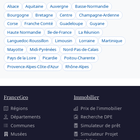
Alsace
Aquitaine
Auvergne
Basse-Normandie
Bourgogne
Bretagne
Centre
Champagne-Ardenne
Corse
Franche Comté
Guadeloupe
Guyane
Haute Normandie
Ile-de-France
La Réunion
Languedoc-Roussillon
Limousin
Lorraine
Martinique
Mayotte
Midi-Pyrénées
Nord-Pas-de-Calais
Pays de la Loire
Picardie
Poitou-Charente
Provence-Alpes-Côte-d'Azur
Rhône-Alpes
FranceGeo
Immobilier
Régions
Prix de l'immobilier
Départements
Recherche DPE
Communes
Simulateur de prêt
Musées
Simulateur Projet