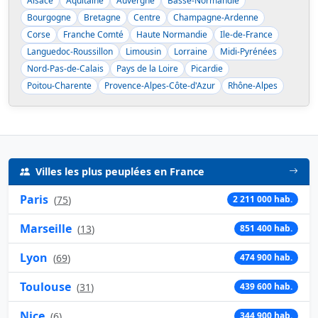
Alsace
Aquitaine
Auvergne
Basse-Normandie
Bourgogne
Bretagne
Centre
Champagne-Ardenne
Corse
Franche Comté
Haute Normandie
Ile-de-France
Languedoc-Roussillon
Limousin
Lorraine
Midi-Pyrénées
Nord-Pas-de-Calais
Pays de la Loire
Picardie
Poitou-Charente
Provence-Alpes-Côte-d'Azur
Rhône-Alpes
Villes les plus peuplées en France
Paris
(
75
)
2 211 000 hab.
Marseille
(
13
)
851 400 hab.
Lyon
(
69
)
474 900 hab.
Toulouse
(
31
)
439 600 hab.
Nice
(
6
)
344 900 hab.