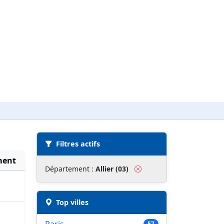
Filtres actifs
ment
Département :
Allier (03)
Top villes
57