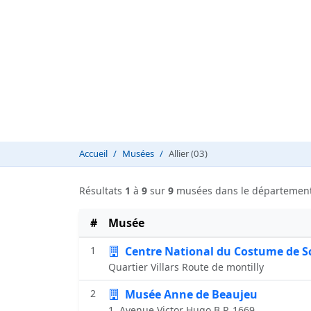
Accueil
Musées
Allier (03)
Résultats
1
à
9
sur
9
musées dans le départemen
#
Musée
1
Centre National du Costume de Sc
Quartier Villars Route de montilly
2
Musée Anne de Beaujeu
1, Avenue Victor Hugo B.P. 1669