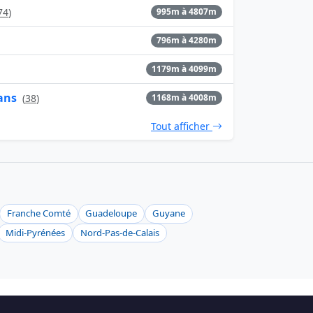
74
)
995m à 4807m
796m à 4280m
1179m à 4099m
ans
(
38
)
1168m à 4008m
Tout afficher
Franche Comté
Guadeloupe
Guyane
Midi-Pyrénées
Nord-Pas-de-Calais