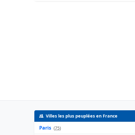
Liste des musées
Villes les plus peuplées en France
Paris
(
75
)