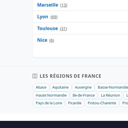
Marseille
(
13
)
Lyon
(
69
)
Toulouse
(
31
)
Nice
(
6
)
LES RÉGIONS DE FRANCE
Alsace
Aquitaine
Auvergne
Basse-Normandi
Haute Normandie
Ile-de-France
La Réunion
Pays de la Loire
Picardie
Poitou-Charente
Pro