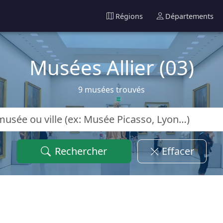
Régions
Départements
Musées Allier (03)
9 musées trouvés
Rechercher
Effacer