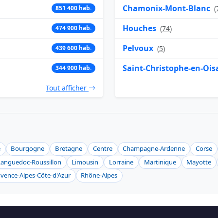
Chamonix-Mont-Blanc
851 400 hab.
(
Houches
474 900 hab.
(
74
)
Pelvoux
439 600 hab.
(
5
)
Saint-Christophe-en-Ois
344 900 hab.
Tout afficher
e
Bourgogne
Bretagne
Centre
Champagne-Ardenne
Corse
Languedoc-Roussillon
Limousin
Lorraine
Martinique
Mayotte
vence-Alpes-Côte-d'Azur
Rhône-Alpes