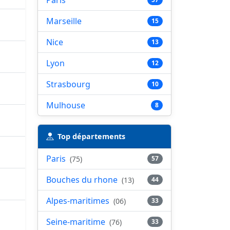
Paris
Marseille
15
Nice
13
Lyon
12
Strasbourg
10
Mulhouse
8
Top départements
Paris
(75)
57
Bouches du rhone
(13)
44
Alpes-maritimes
(06)
33
Seine-maritime
(76)
33