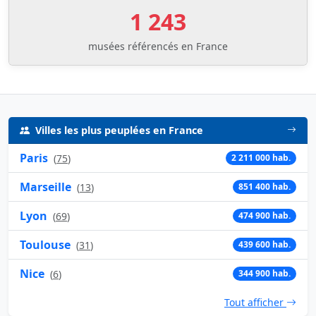
1 243
musées référencés en France
Villes les plus peuplées en France
Paris
(
75
)
2 211 000 hab.
Marseille
(
13
)
851 400 hab.
Lyon
(
69
)
474 900 hab.
Toulouse
(
31
)
439 600 hab.
Nice
(
6
)
344 900 hab.
Tout afficher