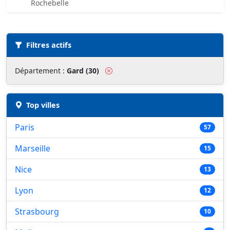
Rochebelle
Liste des musées
Filtres actifs
Département :
Gard (30)
Top villes
Paris
57
Marseille
15
Nice
13
Lyon
12
Strasbourg
10