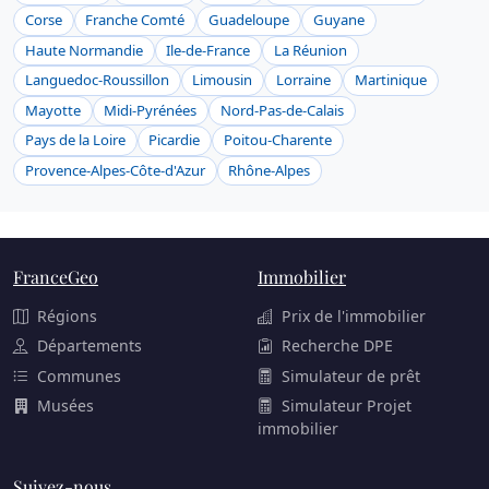
Corse
Franche Comté
Guadeloupe
Guyane
Haute Normandie
Ile-de-France
La Réunion
Languedoc-Roussillon
Limousin
Lorraine
Martinique
Mayotte
Midi-Pyrénées
Nord-Pas-de-Calais
Pays de la Loire
Picardie
Poitou-Charente
Provence-Alpes-Côte-d'Azur
Rhône-Alpes
FranceGeo
Immobilier
Régions
Prix de l'immobilier
Départements
Recherche DPE
Communes
Simulateur de prêt
Musées
Simulateur Projet
immobilier
Suivez-nous