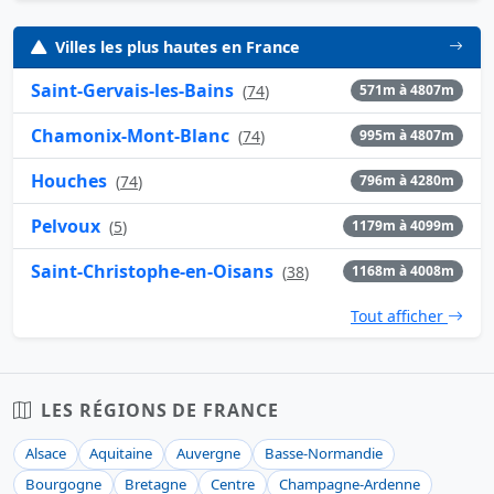
Villes les plus hautes en France
Saint-Gervais-les-Bains
(
74
)
571m à 4807m
Chamonix-Mont-Blanc
(
74
)
995m à 4807m
Houches
(
74
)
796m à 4280m
Pelvoux
(
5
)
1179m à 4099m
Saint-Christophe-en-Oisans
(
38
)
1168m à 4008m
Tout afficher
LES RÉGIONS DE FRANCE
Alsace
Aquitaine
Auvergne
Basse-Normandie
Bourgogne
Bretagne
Centre
Champagne-Ardenne