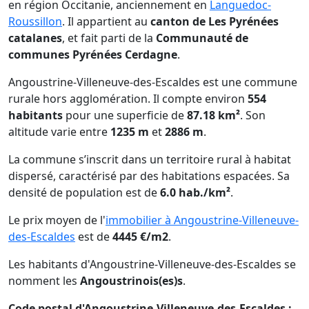
en région Occitanie, anciennement en
Languedoc-
Roussillon
. Il appartient au
canton de Les Pyrénées
catalanes
, et fait parti de la
Communauté de
communes Pyrénées Cerdagne
.
Angoustrine-Villeneuve-des-Escaldes est une commune
rurale hors agglomération. Il compte environ
554
habitants
pour une superficie de
87.18 km²
. Son
altitude varie entre
1235 m
et
2886 m
.
La commune s’inscrit dans un territoire rural à habitat
dispersé, caractérisé par des habitations espacées. Sa
densité de population est de
6.0 hab./km²
.
Le prix moyen de l'
immobilier à Angoustrine-Villeneuve-
des-Escaldes
est de
4445 €/m2
.
Les habitants d'Angoustrine-Villeneuve-des-Escaldes se
nomment les
Angoustrinois(es)s
.
Code postal d'Angoustrine-Villeneuve-des-Escaldes :