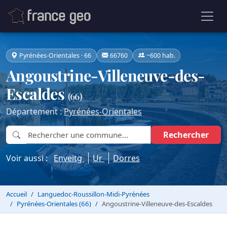
Pyrénées-Orientales · 66
66760
~600 hab.
Angoustrine-Villeneuve-des-
Escaldes
(66)
Département :
Pyrénées-Orientales
Rechercher
Voir aussi :
Enveitg
Ur
Dorres
Accueil
Languedoc-Roussillon-Midi-Pyrénées
Pyrénées-Orientales (66)
Angoustrine-Villeneuve-des-Escaldes