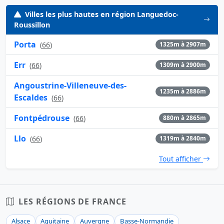
Villes les plus hautes en région Languedoc-
Roussillon
Porta
(
66
)
1325m à 2907m
Err
(
66
)
1309m à 2900m
Angoustrine-Villeneuve-des-
1235m à 2886m
Escaldes
(
66
)
Fontpédrouse
(
66
)
880m à 2865m
Llo
(
66
)
1319m à 2840m
Tout afficher
LES RÉGIONS DE FRANCE
Alsace
Aquitaine
Auvergne
Basse-Normandie