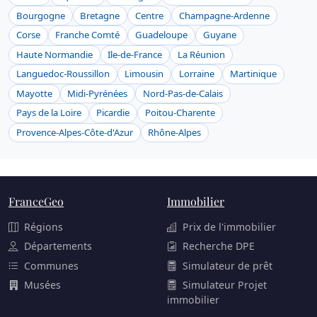
Bourgogne
Bretagne
Centre
Champagne-Ardenne
Corse
Franche Comté
Guadeloupe
Guyane
Haute Normandie
Ile-de-France
La Réunion
Languedoc-Roussillon
Limousin
Lorraine
Martinique
Mayotte
Midi-Pyrénées
Nord-Pas-de-Calais
Pays de la Loire
Picardie
Poitou-Charente
Provence-Alpes-Côte-d'Azur
Rhône-Alpes
FranceGeo
Immobilier
Régions
Prix de l'immobilier
Départements
Recherche DPE
Communes
Simulateur de prêt
Musées
Simulateur Projet
immobilier