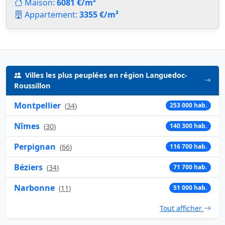
Maison:
6081 €/m²
Appartement:
3355 €/m²
Villes les plus peuplées en région Languedoc-
Roussillon
Montpellier
(
34
)
253 000 hab.
Nîmes
(
30
)
140 300 hab.
Perpignan
(
66
)
116 700 hab.
Béziers
(
34
)
71 700 hab.
Narbonne
(
11
)
51 000 hab.
Tout afficher