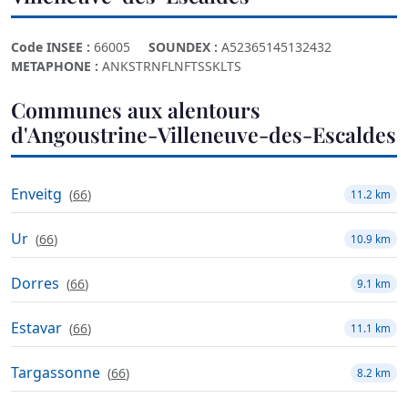
Code INSEE :
66005
SOUNDEX :
A52365145132432
METAPHONE :
ANKSTRNFLNFTSSKLTS
Communes aux alentours
d'Angoustrine-Villeneuve-des-Escaldes
Enveitg
(
66
)
11.2 km
Ur
(
66
)
10.9 km
Dorres
(
66
)
9.1 km
Estavar
(
66
)
11.1 km
Targassonne
(
66
)
8.2 km