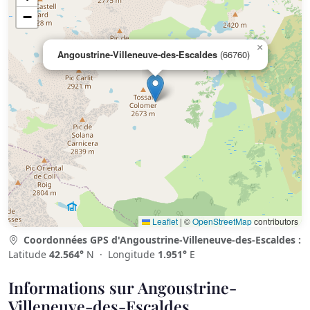
−
×
Angoustrine-Villeneuve-des-Escaldes
(66760)
Leaflet
|
©
OpenStreetMap
contributors
Coordonnées GPS d'Angoustrine-Villeneuve-des-Escaldes :
Latitude
42.564°
N · Longitude
1.951°
E
Informations sur Angoustrine-
Villeneuve-des-Escaldes