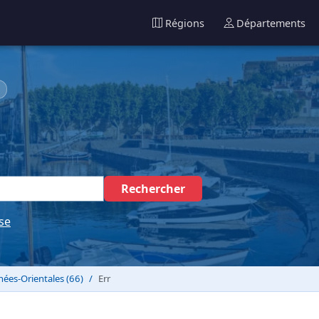
Régions
Départements
Rechercher
se
nées-Orientales (66)
Err