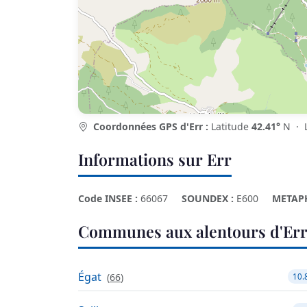
Coordonnées GPS d'Err :
Latitude
42.41°
N · 
Informations sur Err
Code INSEE :
66067
SOUNDEX :
E600
METAP
Communes aux alentours d'Er
Égat
(
66
)
10.