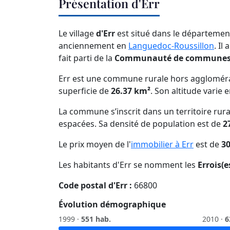
Présentation d'Err
Le village
d'Err
est situé dans le départeme
anciennement en
Languedoc-Roussillon
. Il
fait parti de la
Communauté de communes 
Err est une commune rurale hors aggloméra
superficie de
26.37 km²
. Son altitude varie 
La commune s’inscrit dans un territoire rura
espacées. Sa densité de population est de
2
Le prix moyen de l'
immobilier à Err
est de
3
Les habitants d'Err se nomment les
Errois(e
Code postal d'Err :
66800
Évolution démographique
1999 ·
551 hab.
2010 ·
6