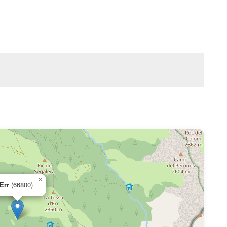
×
Err
(66800)