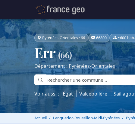
Pyrénées-Orientales · 66
66800
~600 hab.
Err
(66)
Département :
Pyrénées-Orientales
Voir aussi :
Égat
Valcebollère
Saillagou
Accueil
Languedoc-Roussillon-Midi-Pyrénées
Pyré