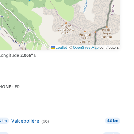
Leaflet
|
©
OpenStreetMap
contributors
Longitude
2.066°
E
HONE :
ER
r
Valcebollère
(
66
)
8 km
4.0 km