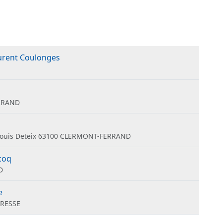
urent Coulonges
ERRAND
e Louis Deteix 63100 CLERMONT-FERRAND
coq
D
e
BRESSE