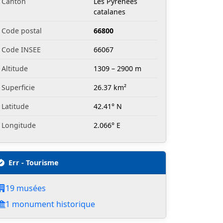
Canton
Les Pyrénées
catalanes
Code postal
66800
Code INSEE
66067
Altitude
1309 – 2900 m
Superficie
26.37 km²
Latitude
42.41° N
Longitude
2.066° E
Err - Tourisme
19 musées
1 monument historique