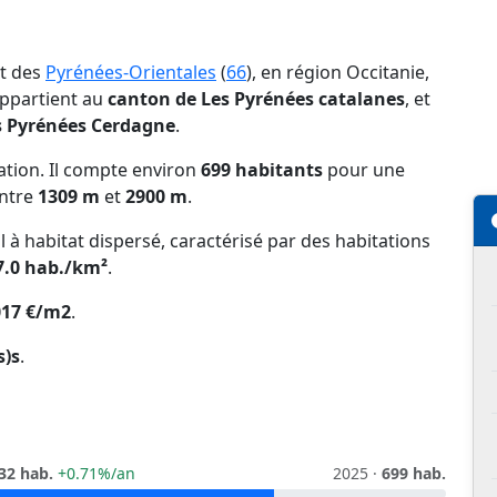
nt des
Pyrénées-Orientales
(
66
), en région Occitanie,
 appartient au
canton de Les Pyrénées catalanes
, et
Pyrénées Cerdagne
.
tion. Il compte environ
699 habitants
pour une
entre
1309 m
et
2900 m
.
l à habitat dispersé, caractérisé par des habitations
7.0 hab./km²
.
017 €/m2
.
s)s
.
32 hab.
+0.71%/an
2025 ·
699 hab.