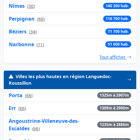
Nîmes
(
30
)
140 300 hab.
Perpignan
(
66
)
116 700 hab.
Béziers
(
34
)
71 700 hab.
Narbonne
(
11
)
51 000 hab.
Tout afficher
Villes les plus hautes en région Languedoc-
Roussillon
Porta
(
66
)
1325m à 2907m
Err
(
66
)
1309m à 2900m
Angoustrine-Villeneuve-des-
1235m à 2886m
Escaldes
(
66
)