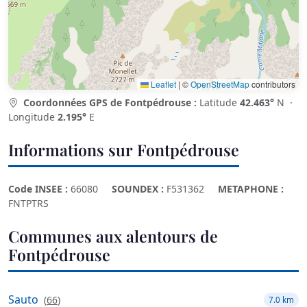
Leaflet
|
©
OpenStreetMap
contributors
Coordonnées GPS de Fontpédrouse :
Latitude
42.463°
N ·
Longitude
2.195°
E
Informations sur Fontpédrouse
Code INSEE :
66080
SOUNDEX :
F531362
METAPHONE :
FNTPTRS
Communes aux alentours de
Fontpédrouse
Sauto
(
66
)
7.0 km