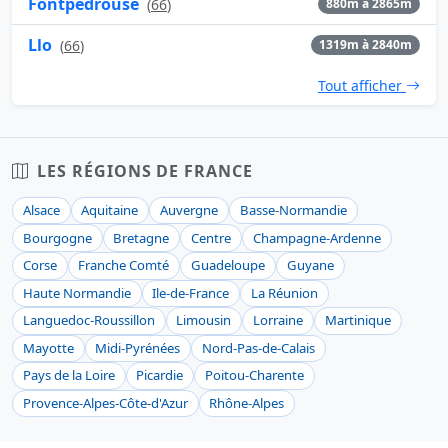
Fontpédrouse
(
66
)
880m à 2865m
Llo
(
66
)
1319m à 2840m
Tout afficher
LES RÉGIONS DE FRANCE
Alsace
Aquitaine
Auvergne
Basse-Normandie
Bourgogne
Bretagne
Centre
Champagne-Ardenne
Corse
Franche Comté
Guadeloupe
Guyane
Haute Normandie
Ile-de-France
La Réunion
Languedoc-Roussillon
Limousin
Lorraine
Martinique
Mayotte
Midi-Pyrénées
Nord-Pas-de-Calais
Pays de la Loire
Picardie
Poitou-Charente
Provence-Alpes-Côte-d'Azur
Rhône-Alpes