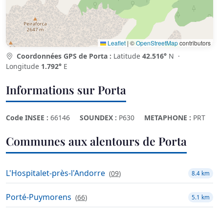
Leaflet
|
©
OpenStreetMap
contributors
Coordonnées GPS de Porta :
Latitude
42.516°
N ·
Longitude
1.792°
E
Informations sur Porta
Code INSEE :
66146
SOUNDEX :
P630
METAPHONE :
PRT
Communes aux alentours de Porta
L'Hospitalet-près-l'Andorre
(
09
)
8.4 km
Porté-Puymorens
(
66
)
5.1 km