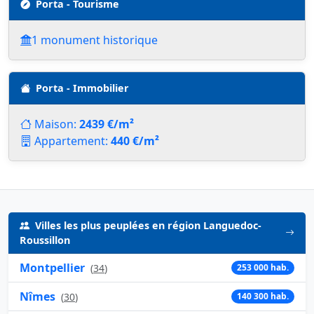
Porta - Tourisme
1 monument historique
Porta - Immobilier
Maison:
2439 €/m²
Appartement:
440 €/m²
Villes les plus peuplées en région Languedoc-
Roussillon
Montpellier
(
34
)
253 000 hab.
Nîmes
(
30
)
140 300 hab.