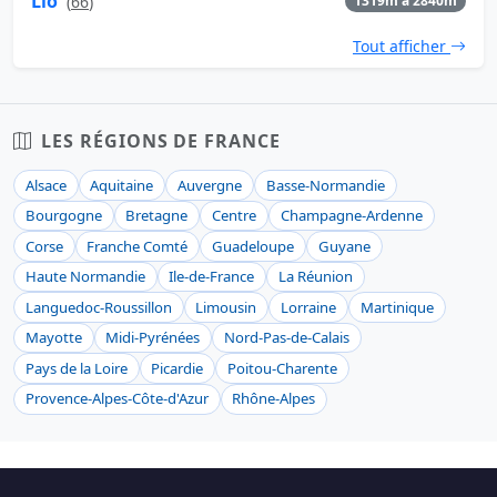
Llo
(
66
)
1319m à 2840m
Tout afficher
LES RÉGIONS DE FRANCE
Alsace
Aquitaine
Auvergne
Basse-Normandie
Bourgogne
Bretagne
Centre
Champagne-Ardenne
Corse
Franche Comté
Guadeloupe
Guyane
Haute Normandie
Ile-de-France
La Réunion
Languedoc-Roussillon
Limousin
Lorraine
Martinique
Mayotte
Midi-Pyrénées
Nord-Pas-de-Calais
Pays de la Loire
Picardie
Poitou-Charente
Provence-Alpes-Côte-d'Azur
Rhône-Alpes