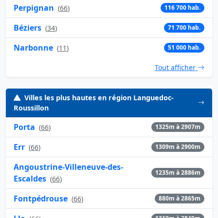
Perpignan
(
66
)
116 700 hab.
Béziers
(
34
)
71 700 hab.
Narbonne
(
11
)
51 000 hab.
Tout afficher
Villes les plus hautes en région Languedoc-
Roussillon
Porta
(
66
)
1325m à 2907m
Err
(
66
)
1309m à 2900m
Angoustrine-Villeneuve-des-
1235m à 2886m
Escaldes
(
66
)
Fontpédrouse
(
66
)
880m à 2865m