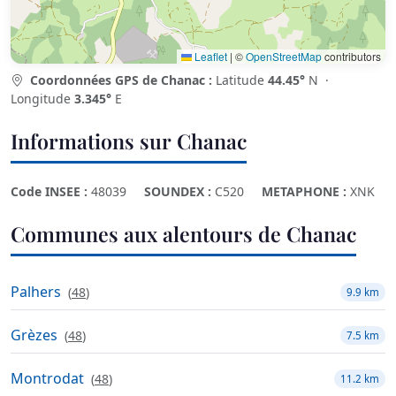
Leaflet
|
©
OpenStreetMap
contributors
Coordonnées GPS de Chanac :
Latitude
44.45°
N ·
Longitude
3.345°
E
Informations sur Chanac
Code INSEE :
48039
SOUNDEX :
C520
METAPHONE :
XNK
Communes aux alentours de Chanac
Palhers
(
48
)
9.9 km
Grèzes
(
48
)
7.5 km
Montrodat
(
48
)
11.2 km