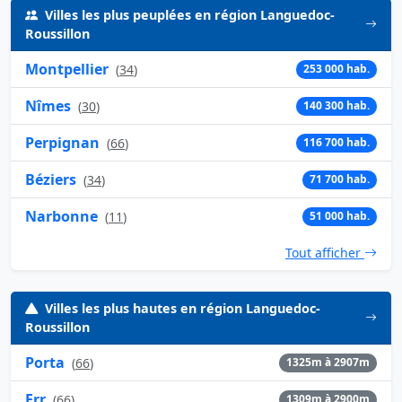
Villes les plus peuplées en région Languedoc-
Roussillon
Montpellier
(
34
)
253 000 hab.
Nîmes
(
30
)
140 300 hab.
Perpignan
(
66
)
116 700 hab.
Béziers
(
34
)
71 700 hab.
Narbonne
(
11
)
51 000 hab.
Tout afficher
Villes les plus hautes en région Languedoc-
Roussillon
Porta
(
66
)
1325m à 2907m
Err
(
66
)
1309m à 2900m