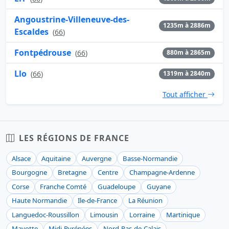
Angoustrine-Villeneuve-des-
1235m à 2886m
Escaldes
(
66
)
Fontpédrouse
(
66
)
880m à 2865m
Llo
(
66
)
1319m à 2840m
Tout afficher
LES RÉGIONS DE FRANCE
Alsace
Aquitaine
Auvergne
Basse-Normandie
Bourgogne
Bretagne
Centre
Champagne-Ardenne
Corse
Franche Comté
Guadeloupe
Guyane
Haute Normandie
Ile-de-France
La Réunion
Languedoc-Roussillon
Limousin
Lorraine
Martinique
Mayotte
Midi-Pyrénées
Nord-Pas-de-Calais