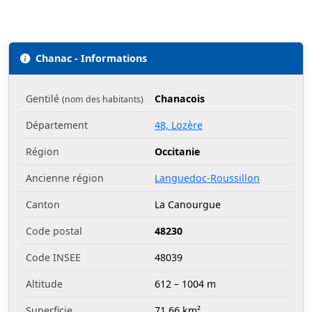
Chanac - Informations
Gentilé
Chanacois
(nom des habitants)
Département
48, Lozère
Région
Occitanie
Ancienne région
Languedoc-Roussillon
Canton
La Canourgue
Code postal
48230
Code INSEE
48039
Altitude
612 – 1004 m
Superficie
71.66 km²