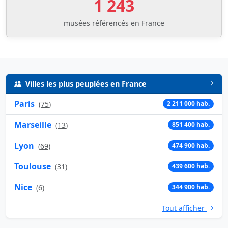
1 243
musées référencés en France
Villes les plus peuplées en France
Paris
(
75
)
2 211 000 hab.
Marseille
(
13
)
851 400 hab.
Lyon
(
69
)
474 900 hab.
Toulouse
(
31
)
439 600 hab.
Nice
(
6
)
344 900 hab.
Tout afficher