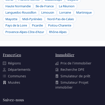
Haute Normandie
Ile-de-France
La Réunion
Languedoc-Roussillon
Limousin
Lorraine
Martinique
Mayotte
Midi-Pyrénées
Nord-Pas-de-Calais
Pays de la Loire
Picardie
Poitou-Charente
Provence-Alpes-Côte-d'Azur
Rhône-Alpes
FranceGeo
Immobilier
Régions
Prix de l'immobilier
Départements
Recherche DPE
Communes
Simulateur de prêt
Musées
Simulateur Projet
immobilier
Suivez-nous