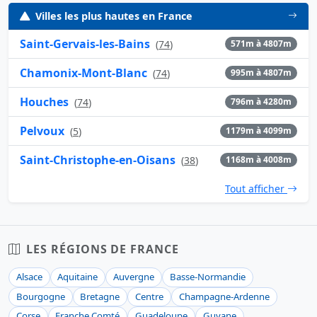
Villes les plus hautes en France
Saint-Gervais-les-Bains
(
74
)
571m à 4807m
Chamonix-Mont-Blanc
(
74
)
995m à 4807m
Houches
(
74
)
796m à 4280m
Pelvoux
(
5
)
1179m à 4099m
Saint-Christophe-en-Oisans
(
38
)
1168m à 4008m
Tout afficher
LES RÉGIONS DE FRANCE
Alsace
Aquitaine
Auvergne
Basse-Normandie
Bourgogne
Bretagne
Centre
Champagne-Ardenne
Corse
Franche Comté
Guadeloupe
Guyane