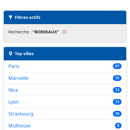
Liste des musées pour "BORDEAUX"
Filtres actifs
Recherche :
"BORDEAUX"
Top villes
Paris
57
Marseille
15
Nice
13
Lyon
12
Strasbourg
10
Mulhouse
8